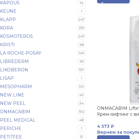
KAPOUS
14
KEUNE
1
KLAPP
247
KORA
139
KOSMOTEROS
247
KRISTI
48
LA ROCHE-POSAY
149
LIBREDERM
151
LIKOBERON
157
LISAP
1
MESOPHARM
110
NEW LINE
49
NEW PEEL
34
ONMACABIM Liftin
ONMACABIM
192
Крем-лифтинг с ви
PEEL MEDICAL
48
4 573
₽
PERICHE
1
Вернем за покуп
PETITFEE
13