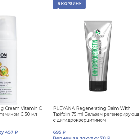
В КОРЗИНУ
g Cream Vitamin C
PLEYANA Regenerating Balm With
тамином C 50 мл
Taxifolin 75 ml Бальзам регенерирующ
с дигидрокверцитином
ку
457 ₽
695
₽
Вернем за покупку
70 ₽