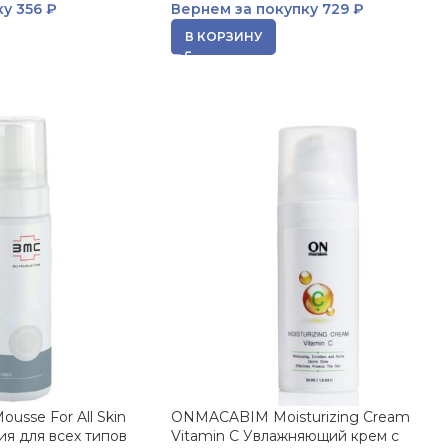
ку
356 ₽
Вернем за покупку
729 ₽
В КОРЗИНУ
ousse For All Skin
ONMACABIM Moisturizing Cream
я для всех типов
Vitamin C Увлажняющий крем с