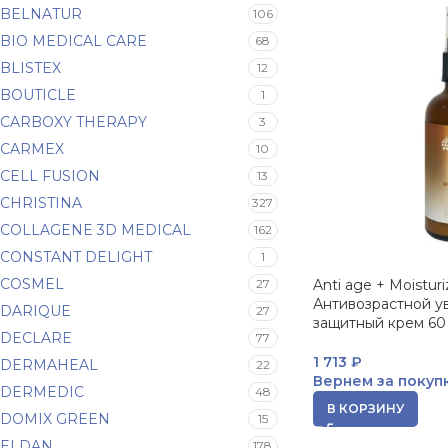
BELNATUR
106
BIO MEDICAL CARE
68
BLISTEX
12
BOUTICLE
1
CARBOXY THERAPY
3
CARMEX
10
CELL FUSION
13
CHRISTINA
327
COLLAGENE 3D MEDICAL
162
CONSTANT DELIGHT
1
COSMEL
27
Anti age + Moistur
Антивозрастной у
DARIQUE
27
защитный крем 6
DECLARE
77
1 713
₽
DERMAHEAL
22
Вернем за покуп
DERMEDIC
48
В КОРЗИНУ
DOMIX GREEN
15
ELDAN
178