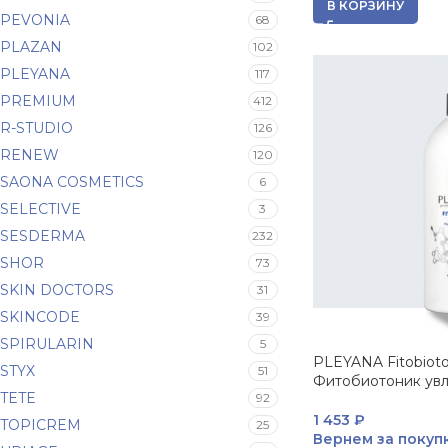
В КОРЗИНУ
PEVONIA
68
PLAZAN
102
PLEYANA
117
PREMIUM
412
R-STUDIO
126
RENEW
120
SAONA COSMETICS
6
SELECTIVE
3
SESDERMA
232
SHOR
73
SKIN DOCTORS
31
SKINCODE
39
SPIRULARIN
5
PLEYANA Fitobioto
STYX
51
Фитобиотоник ув
TETE
92
1 453
₽
TOPICREM
25
Вернем за покуп