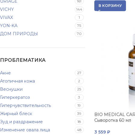
URIAGE
161
В КОРЗИНУ
VICHY
144
VIVAX
1
YON-KA
75
ДОМ ПРИРОДЫ
70
ПРОБЛЕМАТИКА
Акне
27
Атопичная кожа
2
Веснушки
25
Гиперкератоз
3
Гиперчувствительность
19
Жирный блеск
39
BIO MEDICAL CARE
Сыворотка 60 мл
Зуд и раздражение
18
Изменение овала лица
48
3 559
₽