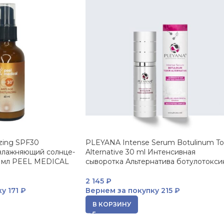
izing SPF30
PLEYANA Intense Serum Botulinum To
влажняющий солнце-
Alternative 30 ml Интенсивная
0 мл PEEL MEDICAL
сыворотка Альтернатива ботулотокси
2 145
₽
ку
171 ₽
Вернем за покупку
215 ₽
В КОРЗИНУ