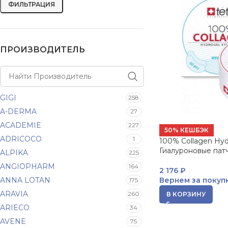
ФИЛЬТРАЦИЯ
ПРОИЗВОДИТЕЛЬ
GIGI
258
A-DERMA
27
ACADEMIE
227
50% КЕШБЭК
ADRICOCO
1
100% Collagen Hyd
Гиалуроновые патч
ALPIKA
225
ANGIOPHARM
164
2 176
₽
ANNA LOTAN
Вернем за покуп
175
ARAVIA
260
В КОРЗИНУ
ARIECO
34
AVENE
75