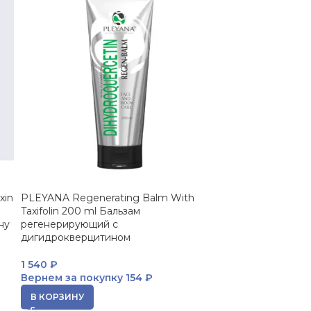
xin
PLEYANA Regenerating Balm With
Taxifolin 200 ml Бальзам
ну
регенерирующий с
дигидрокверцитином
1 540
₽
Вернем за покупку
154 ₽
В КОРЗИНУ