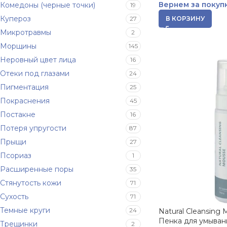
Вернем за покуп
Комедоны (черные точки)
19
Купероз
27
В КОРЗИНУ
Микротравмы
2
Морщины
145
Неровный цвет лица
16
Отеки под глазами
24
Пигментация
25
Покраснения
45
Постакне
16
Потеря упругости
87
Прыщи
27
Псориаз
1
Расширенные поры
35
Стянутость кожи
71
Сухость
71
Темные круги
24
Natural Cleansing M
Пенка для умывани
Трещинки
2