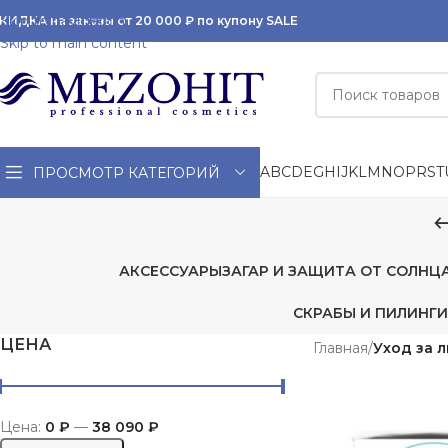
Skip to navigation
КИДКА на заказы от 20 000 ₽ по купону SALE
Skip to main content
A
B
C
D
E
G
H
I
J
K
L
M
N
O
P
R
S
T
ПРОСМОТР КАТЕГОРИЙ
АКСЕССУАРЫ
ЗАГАР И ЗАЩИТА ОТ СОЛНЦ
СКРАБЫ И ПИЛИНГИ
ЦЕНА
Главная
/
Уход за 
Цена:
0 ₽
—
38 090 ₽