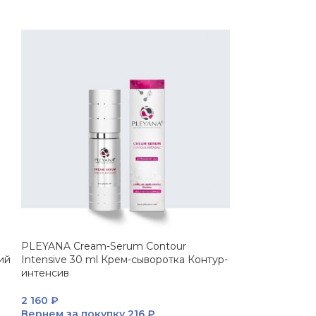
PLEYANA Cream-Serum Contour
ий
Intensive 30 ml Крем-сыворотка Контур-
интенсив
2 160
₽
Вернем за покупку
216 ₽