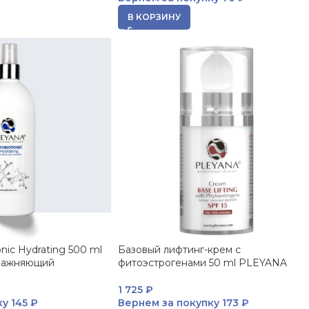
В КОРЗИНУ
nic Hydrating 500 ml
Базовый лифтинг-крем с
лажняющий
фитоэстрогенами 50 ml PLEYANA
1 725
₽
ку
145 ₽
Вернем за покупку
173 ₽