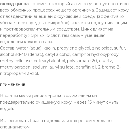
оксид цинка
– элемент, который активно участвует почти во
всех обменных процессах нашего организма. Защищает кожу
от воздействий внешней окружающей среды (эффективно
убивает всех вредных микробов), является подсушивающим
и противовоспалительным средством. Цинк влияет на
переработку жирных кислот, тем самым уменьшая
выделения кожного сала.
Состав: water (aqua), kaolin, propylene glycol, zinc oxide, sulfur,
alcohol sd-40 (denat.), cetyl alcohol, camphor,hydroxypropyl
methylcellulose, cetearyl alcohol, polysorbate 20, quartz,
methylparaben, sodium lauryl sulfate, paraffin oil, 2-bromo-2-
nitropropan-1,3-diol.
ПРИМЕНЕНИЕ
Нанести маску равномерным тонким слоем на
предварительно очищенную кожу. Через 15 минут смыть
водой.
Использовать 1 раз в неделю или как рекомендовано
специалистом.