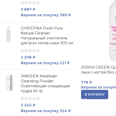
3 887
₽
Вернем за покупку
389 ₽
CHRISTINA Fresh Pure
Natural Cleanser
Натуральный очиститель
для всех типов кожи 300 мл
2 208
₽
Вернем за покупку
221 ₽
DOMIX GREEN Сре
лака с ногтей без
JANSSEN Melafadin
Cleansing Powder
778
₽
Осветляющая очищающая
Вернем за покуп
пудра 60 гр
В КОРЗИНУ
3 240
₽
Вернем за покупку
324 ₽