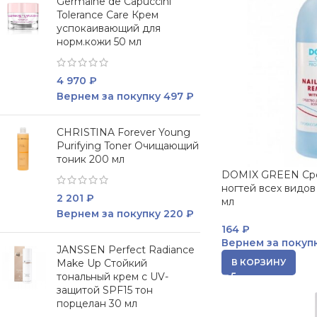
Germaine de Capuccini
Tolerance Care Крем
успокаивающий для
норм.кожи 50 мл
4 970
₽
Вернем за покупку
497 ₽
CHRISTINA Forever Young
Purifying Toner Очищающий
тоник 200 мл
DOMIX GREEN Сре
ногтей всех видов
2 201
₽
мл
Вернем за покупку
220 ₽
164
₽
Вернем за покуп
JANSSEN Perfect Radiance
Make Up Стойкий
В КОРЗИНУ
тональный крем с UV-
защитой SPF15 тон
порцелан 30 мл