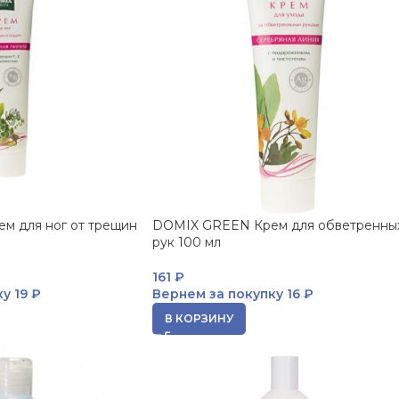
м для ног от трещин
DOMIX GREEN Крем для обветренны
рук 100 мл
161
₽
ку
19 ₽
Вернем за покупку
16 ₽
В КОРЗИНУ