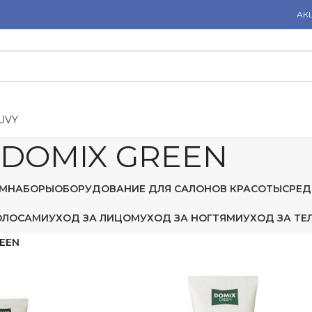
АК
U
V
Y
DOMIX GREEN
М
НАБОРЫ
ОБОРУДОВАНИЕ ДЛЯ САЛОНОВ КРАСОТЫ
СРЕД
ОЛОСАМИ
УХОД ЗА ЛИЦОМ
УХОД ЗА НОГТЯМИ
УХОД ЗА ТЕ
EEN