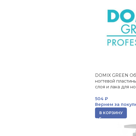
DOMIX GREEN Об
ногтевой пластины
слоя и лака для н
504
₽
Вернем за покуп
В КОРЗИНУ