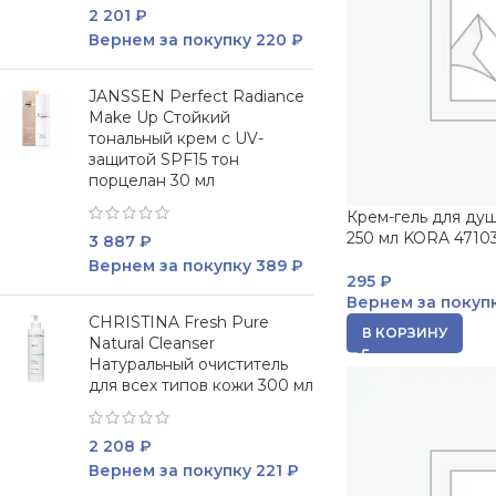
2 201
₽
Вернем за покупку
220 ₽
JANSSEN Perfect Radiance
Make Up Стойкий
тональный крем с UV-
защитой SPF15 тон
порцелан 30 мл
Крем-гель для ду
250 мл KORA 4710
3 887
₽
Вернем за покупку
389 ₽
295
₽
Вернем за покуп
CHRISTINA Fresh Pure
В КОРЗИНУ
Natural Cleanser
Натуральный очиститель
для всех типов кожи 300 мл
2 208
₽
Вернем за покупку
221 ₽