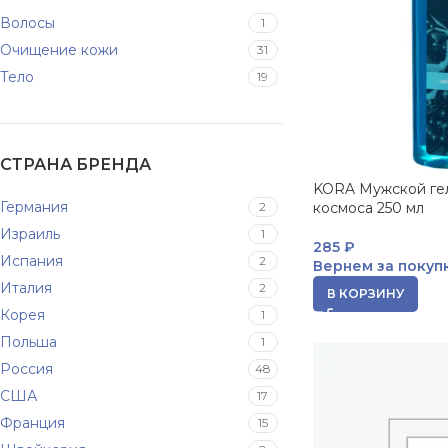
Волосы
1
Очищение кожи
31
Тело
19
СТРАНА БРЕНДА
KORA Мужской гел
Германия
2
космоса 250 мл
Израиль
1
285
₽
Испания
2
Вернем за покуп
Италия
2
В КОРЗИНУ
Корея
1
Польша
1
Россия
48
США
17
Франция
15