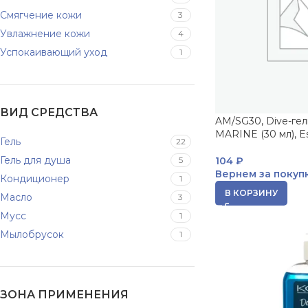
Смягчение кожи
3
Увлажнение кожи
4
Успокаивающий уход
1
ВИД СРЕДСТВА
AM/SG30, Dive-ге
MARINE (30 мл), Es
Гель
22
Гель для душа
5
104
₽
Вернем за покуп
Кондиционер
1
В КОРЗИНУ
Масло
3
Мусс
1
Мылобрусок
1
ЗОНА ПРИМЕНЕНИЯ