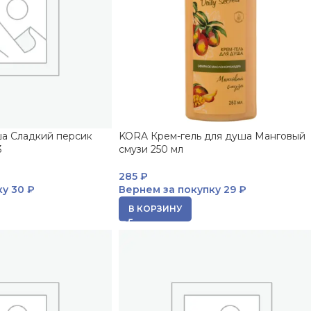
ша Сладкий персик
KORA Крем-гель для душа Манговый
3
смузи 250 мл
285
₽
ку
30 ₽
Вернем за покупку
29 ₽
В КОРЗИНУ