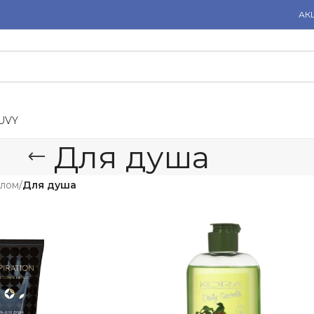
АК
U
V
Y
Для душа
елом
/
Для душа