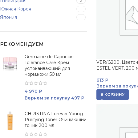
Швейцария
2
Южная Корея
1
Япония
1
РЕКОМЕНДУЕМ
Germaine de Capuccini
VER/G200, Цветоч
Tolerance Care Крем
ESTEL VERT, 200 м
успокаивающий для
норм.кожи 50 мл
613
₽
Вернем за покуп
4 970
₽
В КОРЗИНУ
Вернем за покупку
497 ₽
CHRISTINA Forever Young
Purifying Toner Очищающий
тоник 200 мл