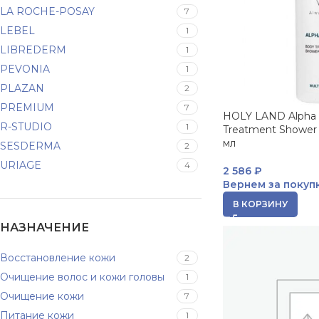
LA ROCHE-POSAY
7
LEBEL
1
LIBREDERM
1
PEVONIA
1
PLAZAN
2
PREMIUM
7
HOLY LAND Alpha
R-STUDIO
1
Treatment Shower 
мл
SESDERMA
2
URIAGE
4
2 586
₽
Вернем за покуп
В КОРЗИНУ
НАЗНАЧЕНИЕ
Восстановление кожи
2
Очищение волос и кожи головы
1
Очищение кожи
7
Питание кожи
1