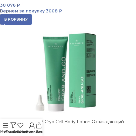
30 076
₽
Вернем за покупку
3008 ₽
В КОРЗИНУ
HISTOMER Drain 02 Cryo Cell Body Lotion Охлаждающий
лосьон 150 мл
Меню
Фильтры
Избранное
Мой аккаунт
Заказ