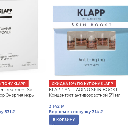
УПОНУ KLAPP
СКИДКА 10% ПО КУПОНУ KLAPP
r Treatment Set
KLAPP ANTI-AGING SKIN BOOST
ор Энергия икры
Концентрат антивозрастной 5*1 мл
3 142
₽
ку
531 ₽
Вернем за покупку
314 ₽
В КОРЗИНУ