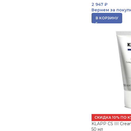
2 947
₽
Вернем за покуп
В КОРЗИНУ
СКИДКА 10% ПО К
KLAPP CS III Cre
50 мл