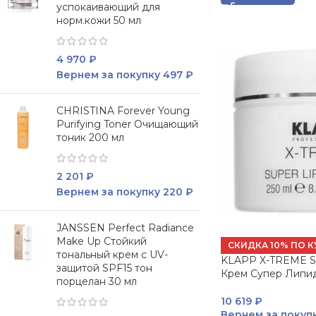
успокаивающий для
норм.кожи 50 мл
4 970
₽
Вернем за покупку
497 ₽
CHRISTINA Forever Young
Purifying Toner Очищающий
тоник 200 мл
2 201
₽
Вернем за покупку
220 ₽
JANSSEN Perfect Radiance
Make Up Стойкий
СКИДКА 10% ПО К
тональный крем с UV-
KLAPP X-TREME Su
защитой SPF15 тон
Крем Супер Липид
порцелан 30 мл
10 619
₽
Вернем за покуп