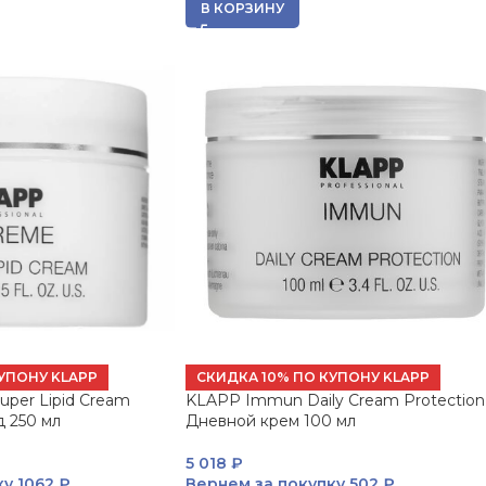
В КОРЗИНУ
УПОНУ KLAPP
СКИДКА 10% ПО КУПОНУ KLAPP
per Lipid Cream
KLAPP Immun Daily Cream Protection
 250 мл
Дневной крем 100 мл
5 018
₽
ку
1062 ₽
Вернем за покупку
502 ₽