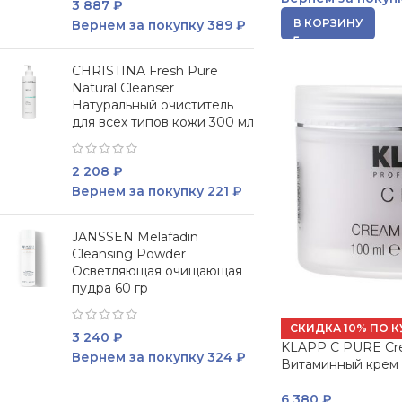
3 887
₽
В КОРЗИНУ
Вернем за покупку
389 ₽
CHRISTINA Fresh Pure
Natural Cleanser
Натуральный очиститель
для всех типов кожи 300 мл
2 208
₽
Вернем за покупку
221 ₽
JANSSEN Melafadin
Cleansing Powder
Осветляющая очищающая
пудра 60 гр
СКИДКА 10% ПО К
3 240
₽
KLAPP C PURE Cr
Вернем за покупку
324 ₽
Витаминный крем 
6 380
₽