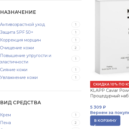
НАЗНАЧЕНИЕ
Антивозрастной уход
1
Защита SPF 50+
1
Коррекция морщин
1
Очищение кожи
2
Повышение упругости и
1
эластичности
Сияние кожи
1
Увлажнение кожи
1
СКИДКА 10% ПО К
KLAPP Caviar Powe
Процедурный наб
ВИД СРЕДСТВА
5 309
₽
Вернем за покуп
Крем
1
В КОРЗИНУ
Пена
2