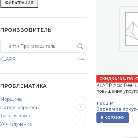
ФИЛЬТРАЦИЯ
ПРОИЗВОДИТЕЛЬ
KLAPP
294
СКИДКА 10% ПО К
KLAPP Acid Peel L
ПРОБЛЕМАТИКА
повышения упруго
Морщины
1
1 802
₽
Потеря упругости
1
Вернем за покуп
Тусклая кожа
1
В КОРЗИНУ
УФ-излучение
1