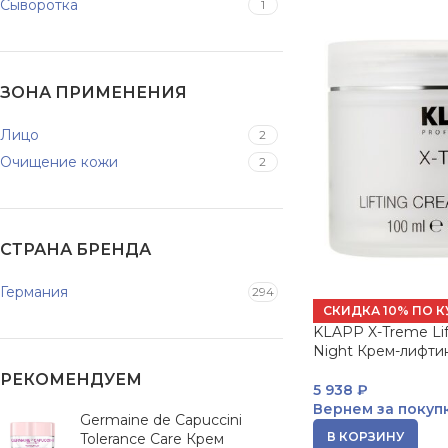
Сыворотка
1
ЗОНА ПРИМЕНЕНИЯ
Лицо
2
Очищение кожи
2
СТРАНА БРЕНДА
Германия
294
СКИДКА 10% ПО К
KLAPP X-Treme Lif
Night Крем-лифтин
РЕКОМЕНДУЕМ
5 938
₽
Вернем за покуп
Germaine de Capuccini
В КОРЗИНУ
Tolerance Care Крем