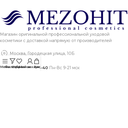
Магазин оригинальной профессиональной уходовой
косметики с доставкой напрямую от производителей
Москва, Городецкая улица, 10Б
Меню
Фильтры
Избранное
Мой аккаунт
Заказ
+7 (495) 142-13-40
Пн-Вс 9-21 мск
Telegram
или
Max
info@mezohit.ru
ПОСЛЕДНИЕ ЗАПИСИ
О МАГАЗИНЕ