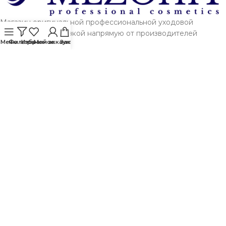
Магазин оригинальной профессиональной уходовой
косметики с доставкой напрямую от производителей
Меню
Фильтры
Избранное
Мой аккаунт
Заказ
Москва, Городецкая улица, 10Б
+7 (495) 142-13-40
Пн-Вс 9-21 мск
Telegram
или
Max
info@mezohit.ru
ПОСЛЕДНИЕ ЗАПИСИ
О МАГАЗИНЕ
ПОКУПАТЕЛЯМ
ПОЛЕЗНОЕ