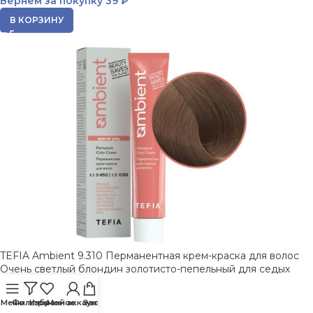
Вернем за покупку
39 ₽
В КОРЗИНУ
TEFIA Ambient 9.310 Перманентная крем-краска для волос
Очень светлый блондин золотисто-пепельный для седых
волос 60 мл
Меню
Фильтры
Избранное
Мой аккаунт
Заказ
389
₽