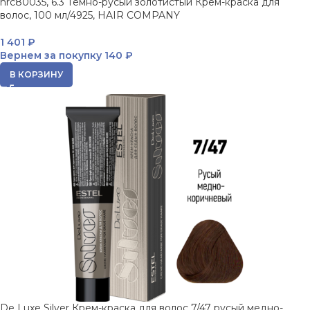
hrc80035, 6.3 Темно-русый золотистый Крем-краска для
волос, 100 мл/4925, HAIR COMPANY
1 401
₽
Вернем за покупку
140 ₽
В КОРЗИНУ
De Luxe Silver Крем-краска для волос 7/47 русый медно-