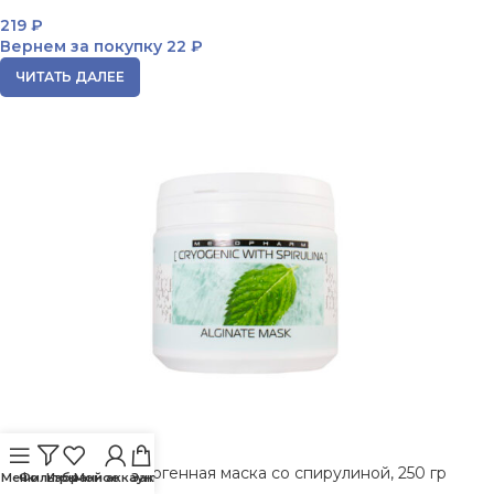
219
₽
Вернем за покупку
22 ₽
ЧИТАТЬ ДАЛЕЕ
ПРОДАНО
Тонизирующая криогенная маска со спирулиной, 250 гр
Меню
Фильтры
Избранное
Мой аккаунт
Заказ