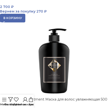
2 700
₽
Вернем за покупку
270 ₽
В КОРЗИНУ
Hydro Spa Hair Treatment Маска для волос увлажняющая 500
мл HADAT
Меню
Фильтры
Избранное
Мой аккаунт
Заказ