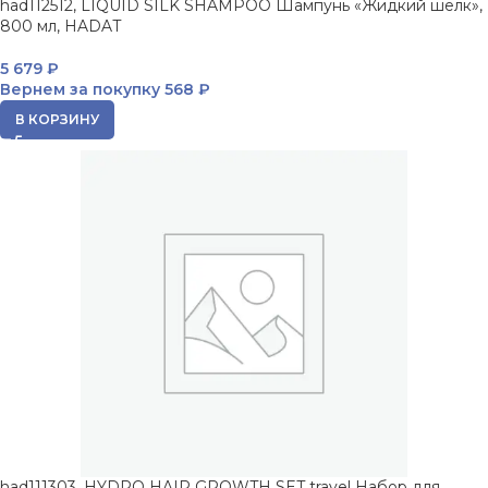
had112512, LIQUID SILK SHAMPOO Шампунь «Жидкий шелк»,
800 мл, HADAT
5 679
₽
Вернем за покупку
568 ₽
В КОРЗИНУ
had111303, HYDRO HAIR GROWTH SET travel Набор для