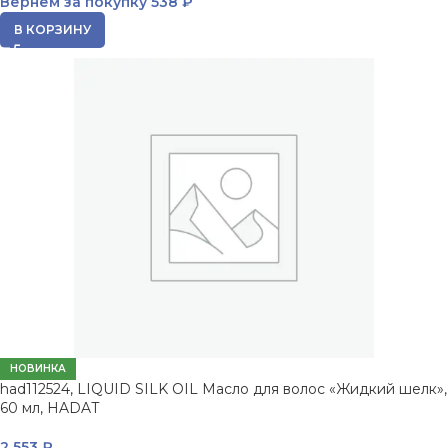
Вернем за покупку
538 ₽
В КОРЗИНУ
НОВИНКА
had112524, LIQUID SILK OIL Масло для волос «Жидкий шелк»,
60 мл, HADAT
2 553
₽