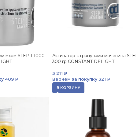
им мхом STEP 1 1000
Активатор с гранулами мочевина STE
LIGHT
300 гр CONSTANT DELIGHT
3 211
₽
ку
409 ₽
Вернем за покупку
321 ₽
В КОРЗИНУ