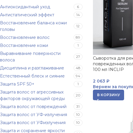
Антиоксидантный уход
6
Антистатический эффект
14
Восстановление баланса кожи
12
головы
Восстановление волос
89
Восстановление кожи
1
Выравнивание поверхности
27
Сыворотка для ре
волоса
поврежденных вол
Дисциплина и разглаживание
48
100 мл INCLIP
Естественный блеск и сияние
94
2 063
₽
Защита SPF 50+
1
Вернем за покуп
Защита волос от агрессивных
В КОРЗИНУ
20
факторов окружающей среды
Защита волос от повреждений
31
Защита волос от УФ-излучения
10
Защита волос от УФизлучения
10
Защита и сохранение яркости