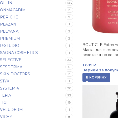
OLLIN
103
ONMACABIM
2
PERICHE
9
PLAZAN
1
PLEYANA
2
PREMIUM
2
BOUTICLE Extreme
R-STUDIO
1
Маска для экстре
SAONA COSMETICS
1
осветленных воло
SELECTIVE
33
1 685
₽
SESDERMA
6
Вернем за покуп
SKIN DOCTORS
2
В КОРЗИНУ
STYX
1
SYSTEM 4
20
TEFIA
95
TIGI
18
VELUDERM
1
VICHY
8