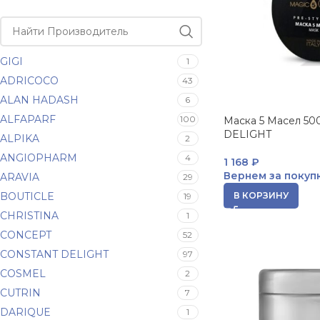
GIGI
1
ADRICOCO
43
ALAN HADASH
6
ALFAPARF
100
Маска 5 Масел 5
DELIGHT
ALPIKA
2
ANGIOPHARM
4
1 168
₽
Вернем за покуп
ARAVIA
29
BOUTICLE
В КОРЗИНУ
19
CHRISTINA
1
CONCEPT
52
CONSTANT DELIGHT
97
COSMEL
2
CUTRIN
7
DARIQUE
1