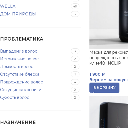
WELLA
49
ДОМ ПРИРОДЫ
12
ПРОБЛЕМАТИКА
Выпадение волос
3
Маска для реконс
поврежденных вол
Истончение волос
2
мл №18 INCLIP
Ломкость волос
2
Отсутствие блеска
1 900
₽
1
Вернем за покуп
Повреждение волос
4
В КОРЗИНУ
Секущиеся кончики
2
Сухость волос
2
НАЗНАЧЕНИЕ