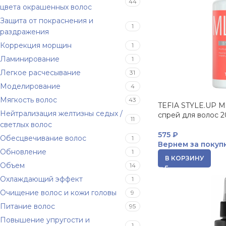
44
цвета окрашенных волос
Защита от покраснения и
1
раздражения
Коррекция морщин
1
Ламинирование
1
Легкое расчесывание
31
Моделирование
4
Мягкость волос
43
TEFIA STYLE.UP 
Нейтрализация желтизны седых /
спрей для волос 20
11
светлых волос
575
₽
Обесцвечивание волос
1
Вернем за покуп
Обновление
1
В КОРЗИНУ
Объем
14
Охлаждающий эффект
1
Очищение волос и кожи головы
9
Питание волос
95
Повышение упругости и
1