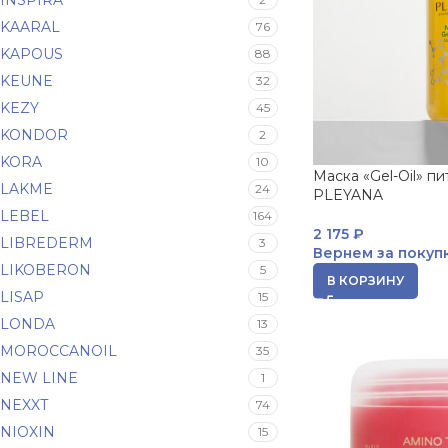
INSPIRA
KAARAL
76
KAPOUS
88
KEUNE
32
KEZY
45
KONDOR
2
KORA
10
Маска «Gel-Oil» пи
LAKME
24
PLEYANA
LEBEL
164
2 175
₽
LIBREDERM
3
Вернем за покуп
LIKOBERON
5
В КОРЗИНУ
LISAP
15
LONDA
13
MOROCCANOIL
35
NEW LINE
1
NEXXT
74
NIOXIN
15