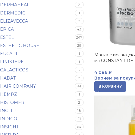
DERMAHEAL
2
DERMEDIC
1
ELIZAVECCA
2
EPICA
43
ESTEL
247
ESTHETIC HOUSE
29
EUCAPIL
1
Маска с исландск
мл CONSTANT DE
FINISTERE
1
GALACTICOS
3
4 086
₽
HADAT
Вернем за покуп
8
HAIR COMPANY
41
В КОРЗИНУ
HEMPZ
1
HISTOMER
2
INCLIP
18
INDIGO
21
INSIGHT
64
2