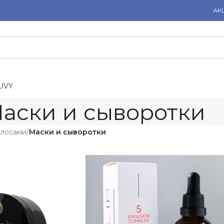
АК
U
V
Y
аски и сыворотки
олосами
/
Маски и сыворотки