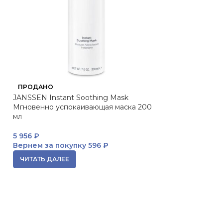
ПРОДАНО
ПРОДАНО
JANSSEN Instant Soothing Mask
JANSSEN Moor 
Мгновенно успокаивающая маска 200
Ревитализирующ
мл
типов кожи 200
5 956
₽
4 531
₽
Вернем за покупку
596 ₽
Вернем за пок
ЧИТАТЬ ДАЛЕЕ
ЧИТАТЬ ДАЛЕЕ