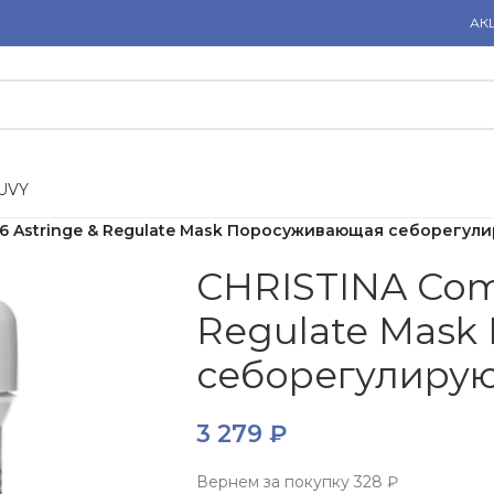
АК
U
V
Y
6 Astringe & Regulate Mask Поросуживающая себорегул
CHRISTINA Com
Regulate Mas
себорегулирую
3 279
₽
Вернем за покупку
328 ₽