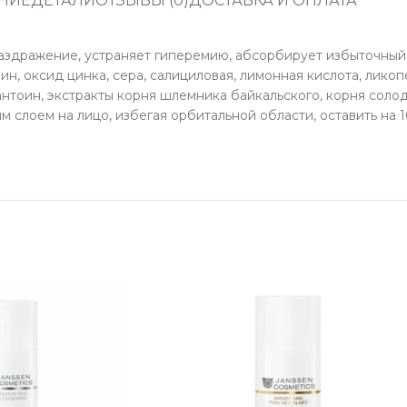
НИЕ
ДЕТАЛИ
ОТЗЫВЫ (0)
ДОСТАВКА И ОПЛАТА
здражение, устраняет гиперемию, абсорбирует избыточный 
ин, оксид цинка, сера, салициловая, лимонная кислота, лико
антоин, экстракты корня шлемника байкальского, корня соло
 слоем на лицо, избегая орбитальной области, оставить на 10