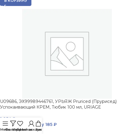
В КОРЗИНУ
U09686, ЭХ99989446761, УРЬЯЖ Pruriced (Прурисед)
Успокаивающий КРЕМ, Тюбик 100 мл, URIAGE
1 854
₽
Вернем за покупку
185 ₽
Меню
Фильтры
Избранное
Мой аккаунт
Заказ
В КОРЗИНУ