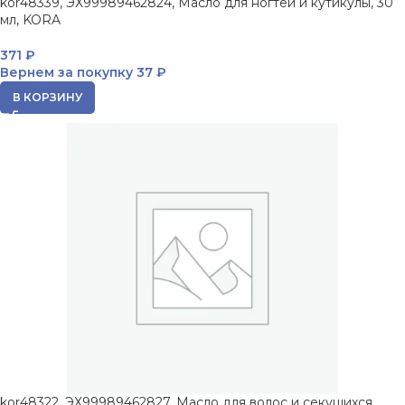
kor48339, ЭХ99989462824, Масло для ногтей и кутикулы, 30
мл, KORA
371
₽
Вернем за покупку
37 ₽
В КОРЗИНУ
kor48322, ЭХ99989462827, Масло для волос и секущихся