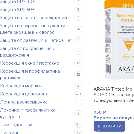
Защита SPF 30+
1
Защита SPF 50+
3
Защита волос от повреждений
1
Защита и сохранение яркости
4
цвета окрашенных волос
Защита от давления и натирания
1
Защита от покраснения и
4
раздражения
Коррекция акне / постакне
18
Коррекция и профилактика
12
растяжек
Коррекция морщин
41
ARAVIA Tinted Moi
Коррекция целлюлита
40
SPF50 Солнцезащи
тонирующим эффе
Легкое расчесывание
1
Лечение и профилактика
750
₽
2
купероза
Вернем за покуп
Лимфодренаж
34
В КОРЗИНУ
Лифтинг
32