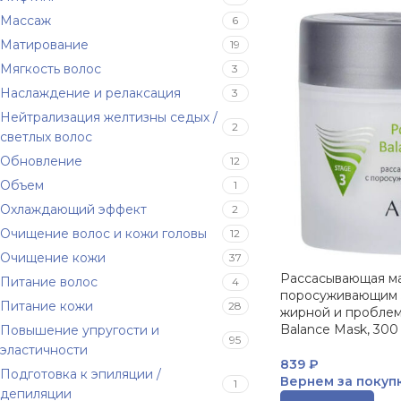
Массаж
6
Матирование
19
Мягкость волос
3
Наслаждение и релаксация
3
Нейтрализация желтизны седых /
2
светлых волос
Обновление
12
Объем
1
Охлаждающий эффект
2
Очищение волос и кожи головы
12
Очищение кожи
37
Рассасывающая ма
Питание волос
4
поросуживающим 
Питание кожи
28
жирной и проблем
Balance Mask, 300
Повышение упругости и
95
эластичности
839
₽
Подготовка к эпиляции /
Вернем за покуп
1
депиляции