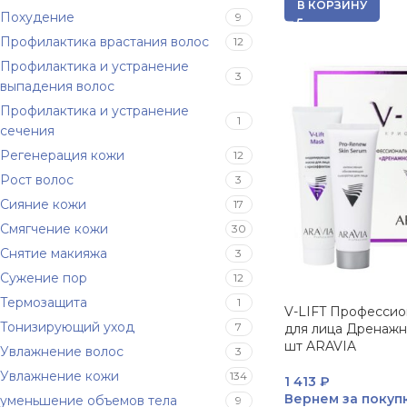
В КОРЗИНУ
Похудение
9
Профилактика врастания волос
12
Профилактика и устранение
3
выпадения волос
Профилактика и устранение
1
сечения
Регенерация кожи
12
Рост волос
3
Сияние кожи
17
Смягчение кожи
30
Снятие макияжа
3
Сужение пор
12
Термозащита
1
V-LIFT Профессио
Тонизирующий уход
7
для лица Дренажн
шт ARAVIA
Увлажнение волос
3
Увлажнение кожи
134
1 413
₽
Вернем за покуп
уменьшение объемов тела
9