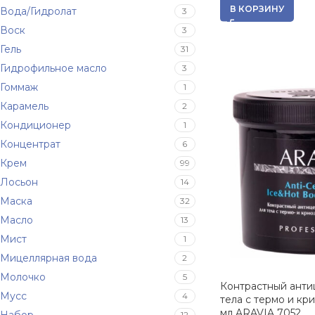
В КОРЗИНУ
Вода/Гидролат
3
Воск
3
Гель
31
Гидрофильное масло
3
Гоммаж
1
Карамель
2
Кондиционер
1
Концентрат
6
Крем
99
Лосьон
14
Маска
32
Масло
13
Мист
1
Мицеллярная вода
2
Молочко
5
Контрастный анти
Мусс
4
тела с термо и кр
мл ARAVIA 7052
12