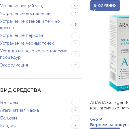
Успокаивающий уход
В КОРЗИНУ
39
Устранение воспалений
1
Устранение отеков и темных
5
кругов
Устранение перхоти
4
Устранение черных точек
9
Уход до и после косметических
3
процедур
Эксфолиация
19
ВИД СРЕДСТВА
BB крем
ARAVIA Collagen 
4
коллагеновые патч
Альгинатная маска
7
Бальзам
1
645
₽
Вернем за покуп
Бандаж
3