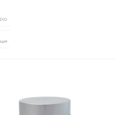
UDIO
нция