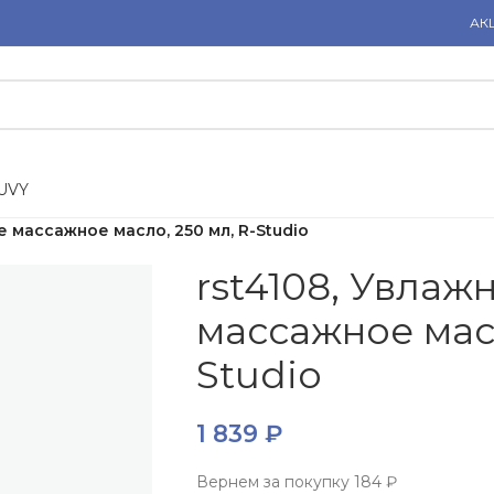
АК
U
V
Y
 массажное масло, 250 мл, R-Studio
rst4108, Увла
массажное масл
Studio
1 839
₽
Вернем за покупку
184 ₽