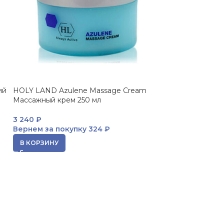
ий
HOLY LAND Azulene Massage Cream
ПРОДАНО
Массажный крем 250 мл
JANSSEN Body S
TUSCANY Струк
3 240
₽
крем 1000 мл
Вернем за покупку
324 ₽
В КОРЗИНУ
ЧИТАТЬ ДАЛЕЕ