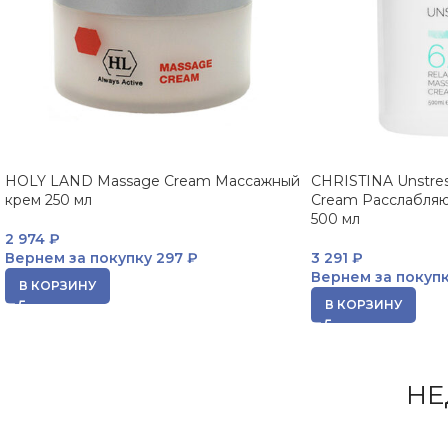
HOLY LAND Massage Cream Массажный
CHRISTINA Unstres
крем 250 мл
Cream Расслабля
500 мл
2 974
₽
Вернем за покупку
297 ₽
3 291
₽
Вернем за покуп
В КОРЗИНУ
В КОРЗИНУ
НЕ