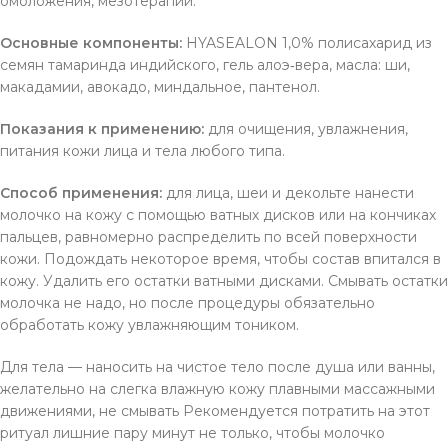
омоложения, мезотерапии.
Основные компоненты:
HYASEALON 1,0% полисахарид из
семян тамаринда индийского, гель алоэ‐вера, масла: ши,
макадамии, авокадо, миндальное, пантенол.
Показания к применению:
для очищения, увлажнения,
питания кожи лица и тела любого типа.
Способ применения:
для лица, шеи и декольте нанести
молочко на кожу с помощью ватных дисков или на кончиках
пальцев, равномерно распределить по всей поверхности
кожи. Подождать некоторое время, чтобы состав впитался в
кожу. Удалить его остатки ватными дисками. Смывать остатки
молочка не надо, но после процедуры обязательно
обработать кожу увлажняющим тоником.
Для тела — наносить на чистое тело после душа или ванны,
желательно на слегка влажную кожу плавными массажными
движениями, не смывать Рекомендуется потратить на этот
ритуал лишние пару минут не только, чтобы молочко