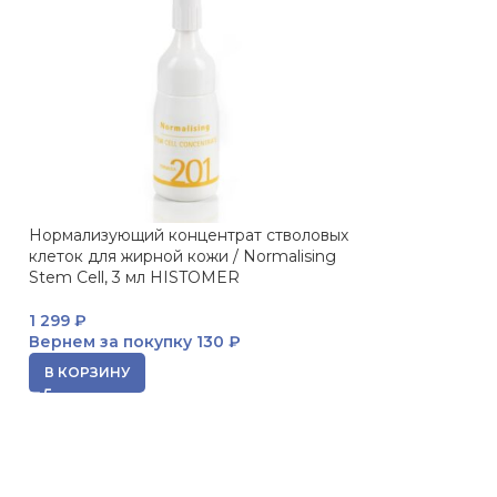
Нормализующий концентрат стволовых
Набор (мусс, д
клеток для жирной кожи / Normalising
сыворотка) Form
Stem Cell, 3 мл HISTOMER
Complete Trea
1 299
₽
17 391
₽
Вернем за покупку
130 ₽
Вернем за пок
В КОРЗИНУ
В КОРЗИНУ