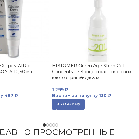
й крем AID с
HISTOMER Green Age Stem Cell
ON AID, 50 мл
Concentrate Концентрат стволовых
клеток ГринЭйдж 3 мл
1 299
₽
ку
487 ₽
Вернем за покупку
130 ₽
В КОРЗИНУ
ДАВНО ПРОСМОТРЕННЫЕ