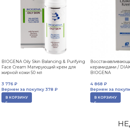
BIOGENA Oily Skin Balancing & Purifying
Восстанавливающи
Face Cream Матирующий крем для
керамидами / DIAK
жирной кожи 50 мл
BIOGENA
3 776
₽
4 868
₽
Вернем за покупку
378 ₽
Вернем за покуп
В КОРЗИНУ
В КОРЗИНУ
НЕ