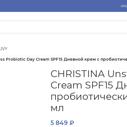
АК
U
V
Y
ess Probiotic Day Cream SPF15 Дневной крем с пробиоти
CHRISTINA Unst
Cream SPF15 Д
пробиотически
мл
5 849
₽