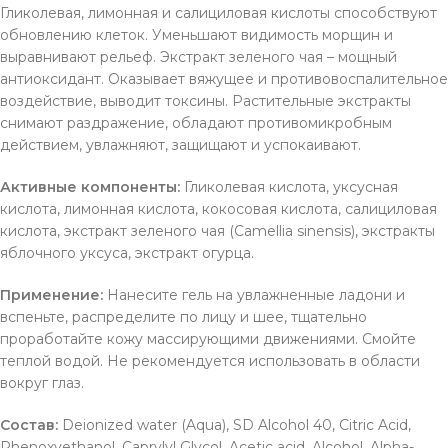
Гликолевая, лимонная и салициловая кислоты способствуют
обновлению клеток. Уменьшают видимость морщин и
выравнивают рельеф. Экстракт зеленого чая – мощный
антиоксидант. Оказывает вяжущее и противовоспалительное
воздействие, выводит токсины. Растительные экстракты
снимают раздражение, обладают противомикробным
действием, увлажняют, защищают и успокаивают.
Активные компоненты:
Гликолевая кислота, уксусная
кислота, лимонная кислота, кокосовая кислота, салициловая
кислота, экстракт зеленого чая (Camellia sinensis), экстракты
яблочного уксуса, экстракт огурца.
Применение:
Нанесите гель на увлажненные ладони и
вспеньте, распределите по лицу и шее, тщательно
проработайте кожу массирующими движениями. Смойте
теплой водой. Не рекомендуется использовать в области
вокруг глаз.
Состав:
Deionized water (Aqua), SD Alcohol 40, Citric Acid,
Phenoxyethanol, Caprylyl Glycol, Acetic acid, Alcohol, Alpha-