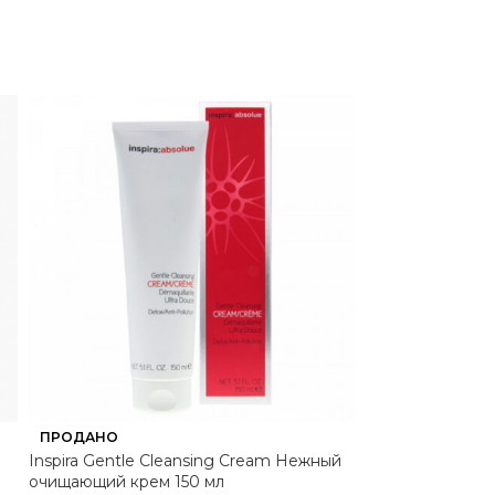
ПРОДАНО
ПРОДАНО
Inspira Gentle Cleansing Cream Нежный
Super Soft Eye 
очищающий крем 150 мл
Phase Двухфазн