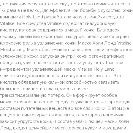
достижения результатов маску достаточно применять всего
1-2 раза в неделю. Для эффективной борьбы с сухостью кожи
компания Holy Land разработала новую линейку средств
Vitalise. Все средства Vitalise содержат гиалуроновую
кислоту, которая содержится в нашей коже. Благодаря
своим уникальным свойствам гиалуровновая кислота играет
ключевую роль в увлажнении кожи. Маска Холи Ленд Vitalise
Moisturizing Mask обеспечивает качественное и комфортное
увлажнение кожи, запуская внутри кожи регенеративные
процессы, улучшая ее эластичность и упругость. Главным
ингредиентом увлажняющей маски Vitalise Holy Land
является гидролизированная гиалуроновая кислота. Эта
кислота обладает уникальной способностью связывать
большое количество влаги, уменьшая ее
трансэпидермальную потерю. Она формирует особое
межклеточное вещество, среду, служащее транспортом для
доставки питательных веществ во все слои кожи. В этом же
веществе синтезируется коллаген, от которого напрямую
зависит упругость кожи. В состав увлажняющей маски Холи
Ленд входят ценнейшие масла орехов кукуи и макадамии.