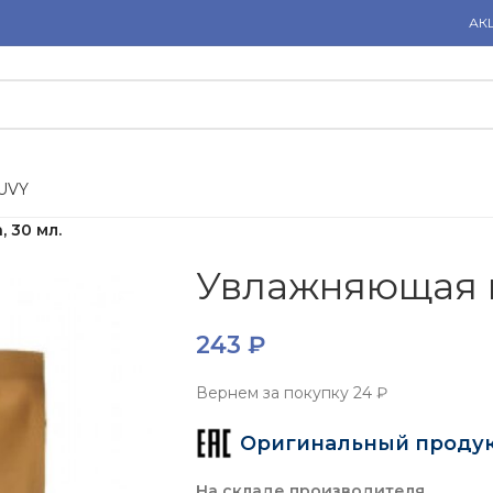
АК
U
V
Y
 30 мл.
Увлажняющая м
243
₽
Вернем за покупку
24 ₽
Оригинальный проду
На складе производителя