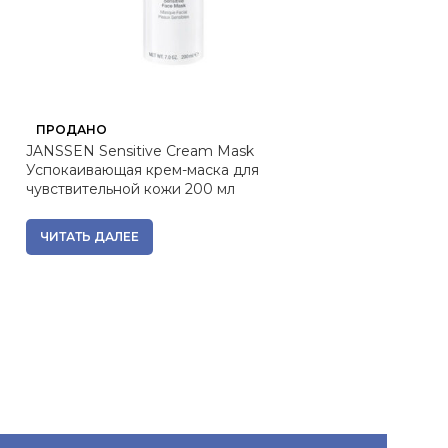
ПРОДАНО
ПРОДАНО
JANSSEN Sensitive Cream Mask
JANSSEN Age D
Успокаивающая крем-маска для
Насыщенная ant
чувствительной кожи 200 мл
зрелой кожи 20
4 531
₽
ЧИТАТЬ ДАЛЕЕ
Вернем за пок
ЧИТАТЬ ДАЛЕЕ