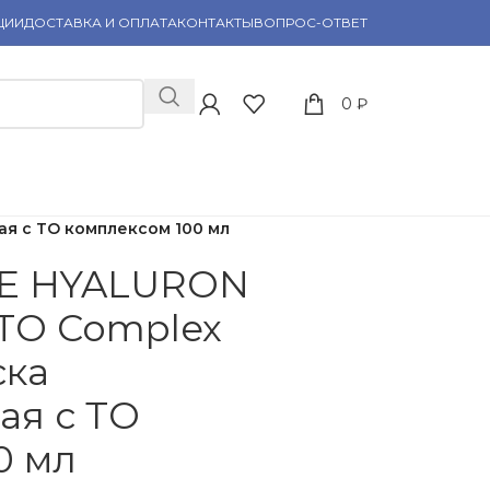
ЦИИ
ДОСТАВКА И ОПЛАТА
КОНТАКТЫ
ВОПРОС-ОТВЕТ
0
₽
я с ТО комплексом 100 мл
PE HYALURON
TO Complex
ска
ая с ТО
0 мл