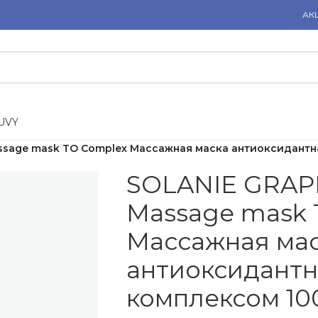
АК
U
V
Y
sage mask TO Complex Массажная маска антиоксидантна
SOLANIE GRA
Massage mask 
Массажная ма
антиоксидантн
комплексом 10