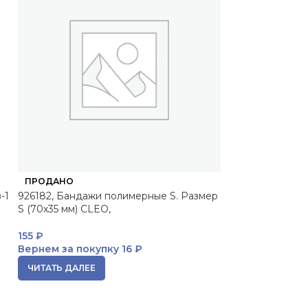
ПРОДАНО
ПРОДАНО
-1
926182, Бандажи полимерные S. Размер
10160219, Сред
S (70х35 мм) CLEO,
волос на теле в 
10 мл
155
₽
Вернем за покупку
16 ₽
71
₽
Вернем за пок
ЧИТАТЬ ДАЛЕЕ
ЧИТАТЬ ДАЛЕЕ