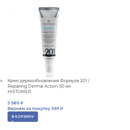
х
Крем дермообновления Формула 201 /
Комплексный ух
Repairing Dermal Action, 50 мл
дневной крем, 
HISTOMER
Rejuvenating Co
HISTOMER
5 989
₽
Вернем за покупку
599 ₽
19 699
₽
Вернем за пок
В КОРЗИНУ
В КОРЗИНУ