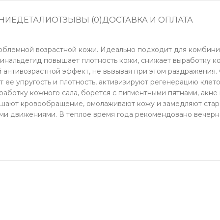
НИЕ
ДЕТАЛИ
ОТЗЫВЫ (0)
ДОСТАВКА И ОПЛАТА
облемной возрастной кожи. Идеально подходит для комбини
инальдегид повышает плотность кожи, снижает выработку ко
антивозрастной эффект, не вызывая при этом раздражения.
т ее упругость и плотность, активизируют регенерацию клето
ботку кожного сала, борется с пигментными пятнами, акне 
учшают кровообращение, омолаживают кожу и замедляют ста
ыми движениями. В теплое время года рекомендовано вечерн