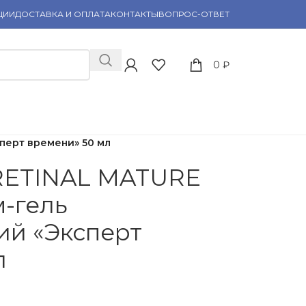
ЦИИ
ДОСТАВКА И ОПЛАТА
КОНТАКТЫ
ВОПРОС-ОТВЕТ
0
₽
перт времени» 50 мл
RETINAL MATURE
м-гель
й «Эксперт
л