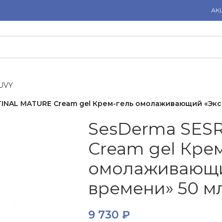
АК
U
V
Y
TINAL MATURE Cream gel Крем-гель омолаживающий «Экс
SesDerma SES
Cream gel Кре
омолаживающи
времени» 50 м
9 730
₽