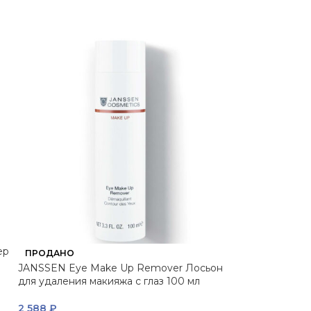
ep
JANSSEN Gentle
ПРОДАНО
Мягкая очищающ
JANSSEN Eye Make Up Remover Лосьон
для удаления макияжа с глаз 100 мл
4 320
₽
Вернем за пок
2 588
₽