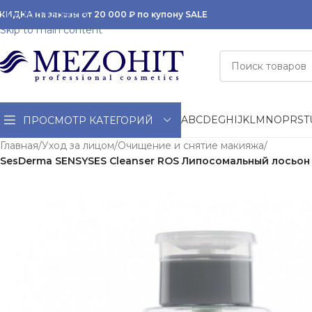
Skip to navigation
КИДКА на заказы от 20 000 ₽ по купону SALE
Skip to main content
A
B
C
D
E
G
H
I
J
K
L
M
N
O
P
R
S
T
ПРОСМОТР КАТЕГОРИЙ
Главная
/
Уход за лицом
/
Очищение и снятие макияжа
/
SesDerma SENSYSES Cleanser ROS Липосомальный лосьон