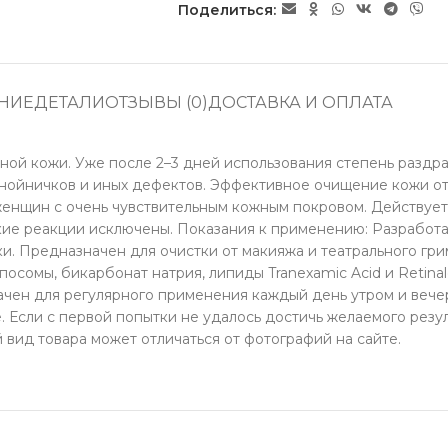
Поделиться:
НИЕ
ДЕТАЛИ
ОТЗЫВЫ (0)
ДОСТАВКА И ОПЛАТА
нной кожи. Уже после 2–3 дней использования степень раздр
 гнойничков и иных дефектов. Эффективное очищение кожи о
женщин с очень чувствительным кожным покровом. Действует 
ские реакции исключены. Показания к применению: Разработа
и. Предназначен для очистки от макияжа и театрального гр
сомы, бикарбонат натрия, липиды Tranexamic Acid и Retinald
начен для регулярного применения каждый день утром и вече
. Если с первой попытки не удалось достичь желаемого резул
 вид товара может отличаться от фотографий на сайте.