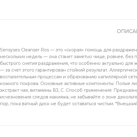
ОПИСА
Sensyses Cleanser Ros — это «скорая» помощь для раздраже
нескольких недель — она станет заметно чище, ровнее, без
быстрого снятия раздражения, что особенно актуально для 
— за счет этого гарантирован стойкий результат. Аллергиче
воспалительным процессам и образованию капиллярной сетк
кожного покрова. Основные активные компоненты: Полые липо
экстракт чая, витамины В3, С. Способ применения: Предназ
исчезновения следов макияжа, не забывайте о зоне декольте
пор, пока ватный диск не будет оставаться чистым. *Внешний