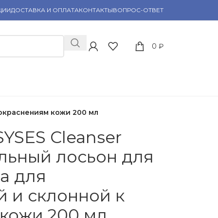
ЦИИ
ДОСТАВКА И ОПЛАТА
КОНТАКТЫ
ВОПРОС-ОТВЕТ
0
₽
покраснениям кожи 200 мл
YSES Cleanser
льный лосьон для
а для
й и склонной к
кожи 200 мл