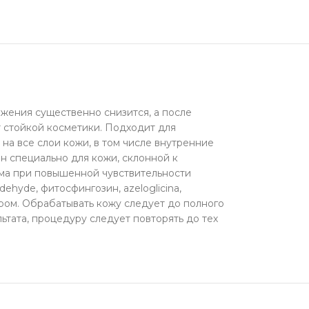
ажения существенно снизится, а после
т стойкой косметики. Подходит для
на все слои кожи, в том числе внутренние
н специально для кожи, склонной к
има при повышенной чувствительности
ehyde, фитосфингозин, azeloglicina,
ром. Обрабатывать кожу следует до полного
ьтата, процедуру следует повторять до тех