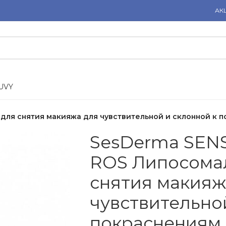
АК
U
V
Y
 для снятия макияжа для чувствительной и склонной к 
SesDerma SENS
ROS Липосома
снятия макияж
чувствительно
покраснениям 