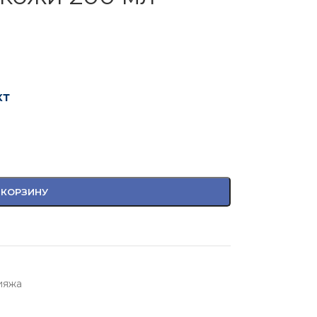
кт
 КОРЗИНУ
ияжа