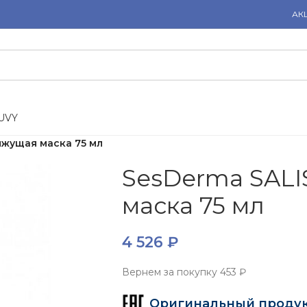
АК
U
V
Y
яжущая маска 75 мл
SesDerma SAL
маска 75 мл
4 526
₽
Вернем за покупку
453 ₽
Оригинальный проду