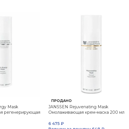
ПРОДАНО
rgy Mask
JANSSEN Rejuvenating Mask
я регенерирующая
Омолаживающая крем-маска 200 мл
6 475
₽
Вернем за покупку
648 ₽