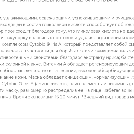
и, увлажняющими, освежающими, успокаивающими и очищающ
я входящей в состав гликолевой кислоте способствует обнов
 происходит благодаря тому, что гликолевая кислота не дае
ая закупорку волосяных протоков и удаляя загрязнения и к
комплексом Cytobiol® Iris A, который представляет собой см
значенных в частности для борьбы с этими функциональными 
тивоотечными свойствами благодаря экстракту ириса; бакт
ожи склонной к акне. Витамин А обладает регенерирующим д
собностью, легкостью в нанесении, высокое абсорбирующее 
к акне кожи. Маска обладает очищающим, нормализующим и
obiol® Iris A (аминокислоты, олигоэлементы и витамины), со
ти маску, равномерно распределив ее на лице, избегая зоны 
и спина. Время экспозиции 15-20 минут. *Внешний вид товара 