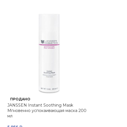
Интенсивно увл
ПРОДАНО
Hydrating Intens
JANSSEN Instant Soothing Mask
HISTOMER
Мгновенно успокаивающая маска 200
мл
5 849
₽
Вернем за пок
5 956
₽