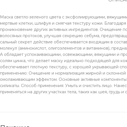
Маска светло-зеленого цвета с эксфолиирующими, вяжущим
мертвые клетки, шлифуя и смягчая текстуру кожи. Благодар
проникновение других активных ингредиентов. Очищение пор
волосяных протоков, улучшая секрецию себума, предотвращ
сальный секрет действие обеспечивается входящим в состав 
молекул (аминокислот, олигоэлементов и витаминов), предна
A обладает успокаивающими, освежающими, вяжущими и про
солям цинка, что делает маску идеально подходящей для к
обеспечивает плотную текстуру, с хорошей укрывающей спо
применению: Очищение и нормализация жирной и склонной 
омолаживающим эффектом. Основные активные компоненты: Cyt
силикаты. Способ применения: Умыть и очистить лицо. Нанес
применяться на других участках тела, таких как шея, грудь 