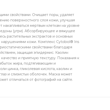
ими свойствами. Очищает поры, удаляет
лению поверхностного слоя кожи, улучшая
т накапливаться мертвым клеткам на уровне
омедоны (угри). Абсорбирующее и вяжущее
есь растительных экстрактов и основных
нарушениями кожи. Комплекс Cytobiol® Iris
ериостатическими свойствами благодаря
ействием, защищая эпидермис. Каолин
качество и приятную текстуру. Показания к
збыток жира, подтягивающим и
ли цинка, гликолевая кислота, каолин и
глаз и слизистых оболочек. Маска может
может отличаться от фотографий на сайте.