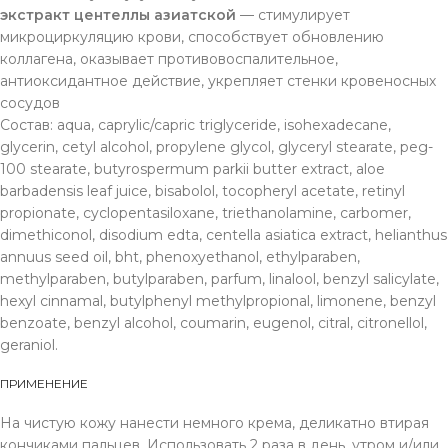
экстракт центеллы азиатской
— стимулирует
микроциркуляцию крови, способствует обновлению
коллагена, оказывает противовоспалительное,
антиоксидантное действие, укрепляет стенки кровеносных
сосудов
Состав: aqua, caprylic/capric triglyceride, isohexadecane,
glycerin, cetyl alcohol, propylene glycol, glyceryl stearate, peg-
100 stearate, butyrospermum parkii butter extract, aloe
barbadensis leaf juice, bisabolol, tocopheryl acetate, retinyl
propionate, cyclopentasiloxane, triethanolamine, carbomer,
dimethiconol, disodium edta, centella asiatica extract, helianthus
annuus seed oil, bht, phenoxyethanol, ethylparaben,
methylparaben, butylparaben, parfum, linalool, benzyl salicylate,
hexyl cinnamal, butylphenyl methylpropional, limonene, benzyl
benzoate, benzyl alcohol, coumarin, eugenol, citral, citronellol,
geraniol.
ПРИМЕНЕНИЕ
На чистую кожу нанести немного крема, деликатно втирая
кончиками пальцев. Использовать 2 раза в день, утром и/или