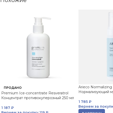
Похожие
Arieco Normalizing
ПРОДАНО
Нормализующий му
Premium Ice-concentrate Resveratrol
Концентрат противокуперозный 250 мл
1 785
₽
Вернем за покуп
1 187
₽
Вернем за покупку
119 ₽