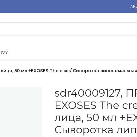
АК
U
V
Y
ица, 50 мл +EXOSES The elixir/ Сыворотка липосомальная
sdr40009127,
EXOSES The cr
лица, 50 мл +EX
Сыворотка лип