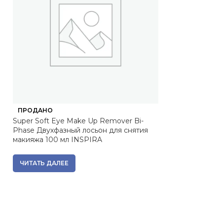
ПРОДАНО
ПРОДАНО
Super Soft Eye Make Up Remover Bi-
bel13478, LIM
Phase Двухфазный лосьон для снятия
МАРИНОС, 1500 
макияжа 100 мл INSPIRA
17 361
₽
Вернем за пок
ЧИТАТЬ ДАЛЕЕ
ЧИТАТЬ ДАЛЕЕ