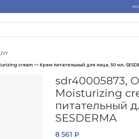
АК
U
V
Y
turizing cream — Крем питательный для лица, 50 мл, SES
sdr40005873, 
Moisturizing c
питательный дл
SESDERMA
8 561
₽