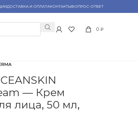
ЦИИ
ДОСТАВКА И ОПЛАТА
КОНТАКТЫ
ВОПРОС-ОТВЕТ
0
₽
DERMA
OCEANSKIN
ream — Крем
я лица, 50 мл,