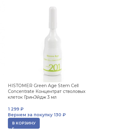
HISTOMER Green Age Stem Cell
HISTOMER Norma
Concentrate Концентрат стволовых
Cream Финишны
клеток ГринЭйдж 3 мл
для жирной кож
1 299
₽
7 656
₽
Вернем за покупку
130 ₽
Вернем за пок
В КОРЗИНУ
В КОРЗИНУ