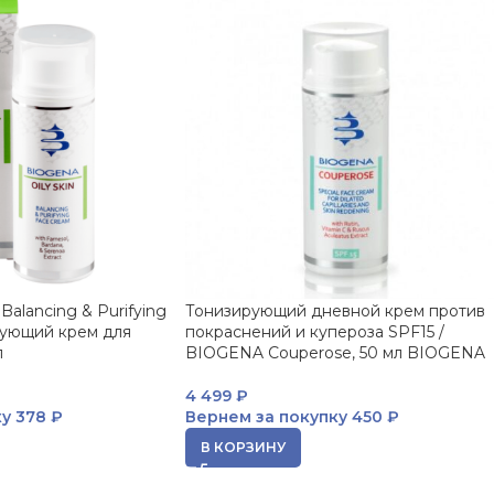
Balancing & Purifying
Тонизирующий дневной крем против
ующий крем для
покраснений и купероза SPF15 /
л
BIOGENA Couperose, 50 мл BIOGENA
4 499
₽
ку
378 ₽
Вернем за покупку
450 ₽
В КОРЗИНУ