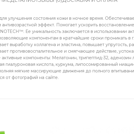
НИЕ
ДЕТАЛИ
ОТЗЫВЫ (0)
ДОСТАВКА И ОПЛАТА
ля улучшения состояния кожи в ночное время. Обеспечивает
 антивозрастной эффект. Помогает ускорить восстановление
ANOTECH™. Ее уникальность заключается в использовании ак
позволяющие компонентам в кратчайшие сроки проникать в 
ает выработку коллагена и эластина, повышает упругость, 
вает противовоспалительное и смягчающее действие, успока
активные компоненты: Мелатонин, трипептид-32, аденозин л
ая гиалуроновая кислота, куркума, липосомированный ниаци
ыполняя мягкие массирующие движения до полного впитывани
я от фотографий на сайте.