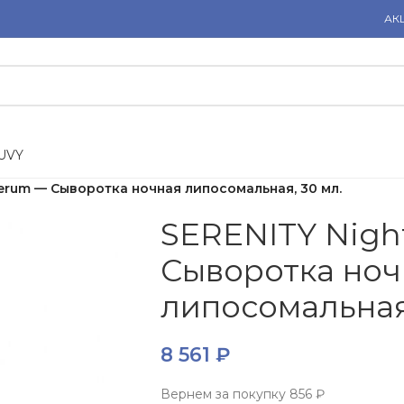
АК
U
V
Y
serum — Сыворотка ночная липосомальная, 30 мл.
SERENITY Nigh
Сыворотка ноч
липосомальная,
8 561
₽
Вернем за покупку
856 ₽