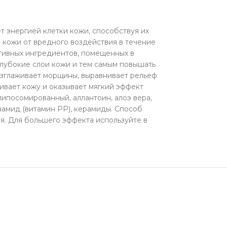
 энергией клетки кожи, способствуя их
 кожи от вредного воздействия в течение
тивных ингредиентов, помещенных в
глубокие слои кожи и тем самым повышать
разглаживает морщины, выравнивает рельеф
ивает кожу и оказывает мягкий эффект
ипосомированный, аллантоин, алоэ вера,
намид (витамин PP), керамиды. Способ
я. Для большего эффекта используйте в