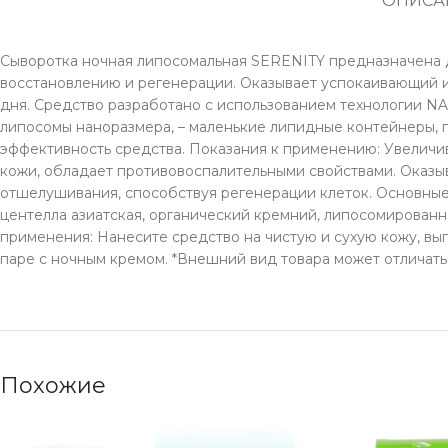
ОПИСА
Сыворотка ночная липосомальная SERENITY предназначена д
восстановлению и регенерации. Оказывает успокаивающий и
дня. Средство разработано с использованием технологии N
липосомы наноразмера, – маленькие липидные контейнеры, 
эффективность средства. Показания к применению: Увеличив
кожи, обладает противовоспалительными свойствами. Оказы
отшелушивания, способствуя регенерации клеток. Основные 
центелла азиатская, органический кремний, липосомированн
применения: Нанесите средство на чистую и сухую кожу, в
паре с ночным кремом. *Внешний вид товара может отличатьс
Похожие