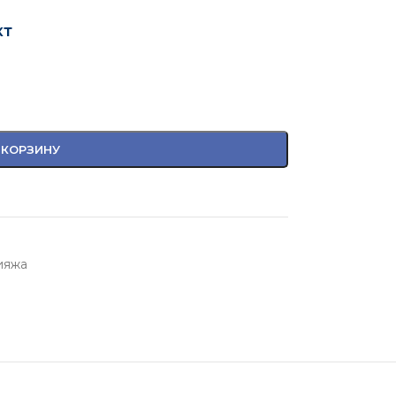
кт
 КОРЗИНУ
ияжа