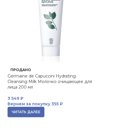
ПРОДАНО
ПРОДАНО
Germaine de Capuccini Hydrating
JANSSEN Clarify
Cleansing Milk Молочко очищающее для
Очищающий гел
лица 200 мл
мл
3 549
₽
ЧИТАТЬ ДАЛЕЕ
Вернем за покупку
355 ₽
ЧИТАТЬ ДАЛЕЕ