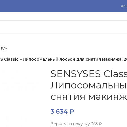
АК
U
V
Y
S Classic – Липосомальный лосьон для снятия макияжа, 2
SENSYSES Class
Липосомальны
снятия макияжа
3 634
₽
Вернем за покупку
363 ₽