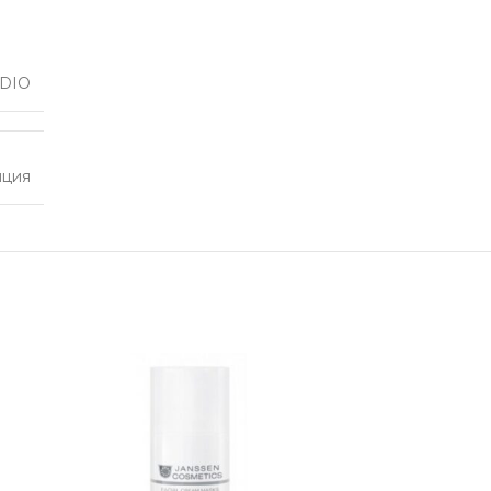
UDIO
нция