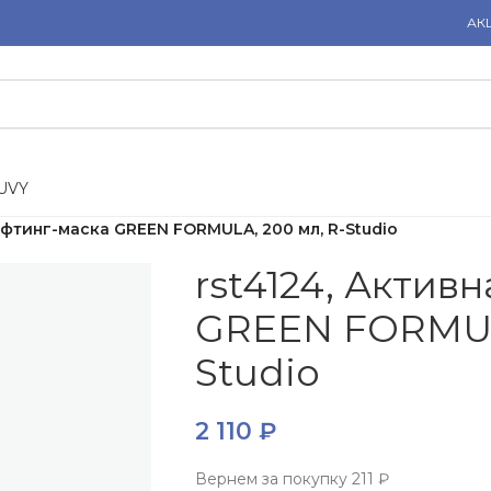
АК
U
V
Y
ифтинг-маска GREEN FORMULA, 200 мл, R-Studio
rst4124, Актив
GREEN FORMULA
Studio
2 110
₽
Вернем за покупку
211 ₽