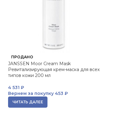
ПРОДАНО
ПРОДАНО
JANSSEN Moor Cream Mask
JANSSEN Fruit 
Ревитализирующая крем-маска для всех
Очищающая кре
типов кожи 200 мл
кислотами 200 
4 531
₽
4 531
₽
Вернем за покупку
453 ₽
Вернем за пок
ЧИТАТЬ ДАЛЕЕ
ЧИТАТЬ ДАЛЕЕ