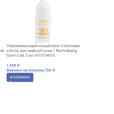
Нормализующий концентрат стволовых
Крем дермообно
ий
клеток для жирной кожи / Normalising
Repairing Dermal
Stem Cell, 3 мл HISTOMER
HISTOMER
1 299
₽
5 989
₽
Вернем за покупку
130 ₽
Вернем за пок
В КОРЗИНУ
В КОРЗИНУ