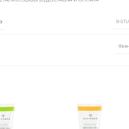
Ь
R-ST
Фра