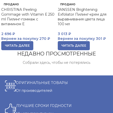
ПРОДАНО
ПРОДАНО
CHRISTINA Peeling
JANSSEN Brightening
Gommage with Vitamin Е 250
Exfoliator Пилинг-крем для
ml Пилинг-гоммаж с
выравнивания цвета лица
витамином Е
100 мл
2 696
₽
3 013
₽
Вернем за покупку
270 ₽
Вернем за покупку
301 ₽
ЧИТАТЬ ДАЛЕЕ
ЧИТАТЬ ДАЛЕЕ
НЕДАВНО ПРОСМОТРЕННЫЕ
Собрали здесь, чтобы не потерялись
ОРИГИНАЛЬНЫЕ ТОВАРЫ
От производителей
ЛУЧШИЕ СРОКИ ГОДНОСТИ