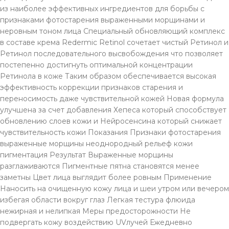
из наиболее эффективных ингредиентов для борьбы с
признаками фотостарения выраженными морщинами и
неровным тоном лица Специальный обновляющий комплекс
в составе крема Redermic Retinol сочетает чистый Ретинол и
Ретинол последовательного высвобождения что позволяет
постепенно достигнуть оптимальной концентрации
Ретинола в коже Таким образом обеспечивается высокая
эффективность коррекции признаков старения и
переносимость даже чувствительной кожей Новая формула
улучшена за счет добавления Хепеса который способствует
обновлению слоев кожи и Нейросенсина который снижает
чувствительность кожи Показания Признаки фотостарения
выраженные морщины неоднородный рельеф кожи
пигментация Результат Выраженные морщины
разглаживаются Пигментные пятна становятся менее
заметны Цвет лица выглядит более ровным Применение
Наносить на очищенную кожу лица и шеи утром или вечером
избегая области вокруг глаз Легкая тестура флюида
нежирная и нелипкая Меры предосторожности Не
подвергать кожу воздействию UVлучей Ежедневно