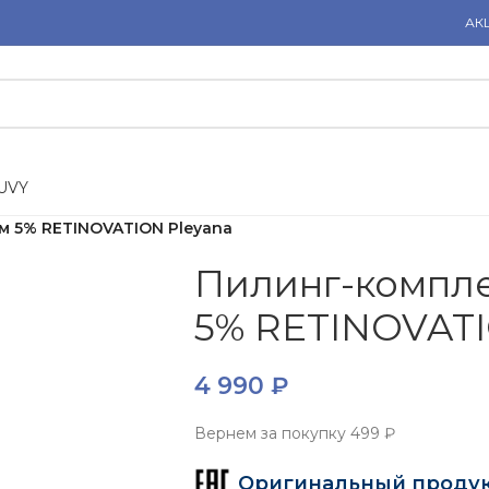
АК
U
V
Y
м 5% RETINOVATION Pleyana
Пилинг-компле
5% RETINOVATI
4 990
₽
Вернем за покупку
499 ₽
Оригинальный проду