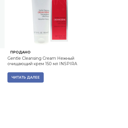
ПРОДАНО
ПРОДАНО
Gentle Cleansing Cream Нежный
had114200, CA
очищающий крем 150 мл INSPIRA
ароматическая
подсвечнике, 1
ЧИТАТЬ ДАЛЕЕ
4 590
₽
Вернем за пок
ЧИТАТЬ ДАЛЕЕ