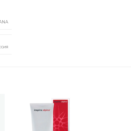
ANA
ссия