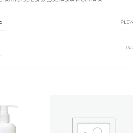
Ь
PLEY
Ро