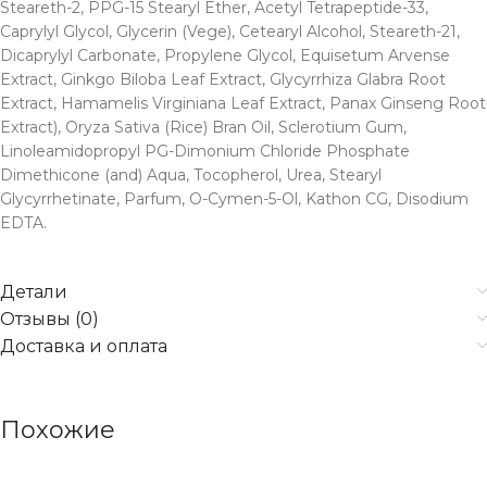
Steareth-2, PPG-15 Stearyl Ether, Acetyl Tetrapeptide-33,
Caprylyl Glycol, Glycerin (Vege), Cetearyl Alcohol, Steareth-21,
Dicaprylyl Carbonate, Propylene Glycol, Equisetum Arvense
Extract, Ginkgo Biloba Leaf Extract, Glycyrrhiza Glabra Root
Extract, Hamamelis Virginiana Leaf Extract, Panax Ginseng Root
Extract), Oryza Sativa (Rice) Bran Oil, Sclerotium Gum,
Linoleamidopropyl PG-Dimonium Chloride Phosphate
Dimethicone (and) Aqua, Тосоpherol, Urea, Stearyl
Glycyrrhetinate, Parfum, O-Cymen-5-Ol, Kathon CG, Disodium
EDTA.
Детали
Отзывы (0)
Доставка и оплата
Похожие