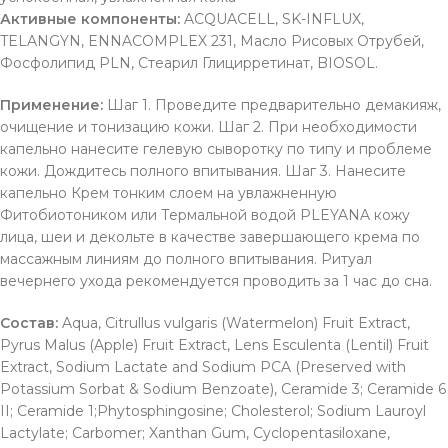
Активные компоненты:
ACQUACELL, SK-INFLUX,
TELANGYN, ENNACOMPLEX 231, Масло Рисовых Отрубей,
Фосфолипид PLN, Стеарил Глицирретинат, BIOSOL.
Применение:
Шаг 1. Проведите предварительно демакияж,
очищение и тонизацию кожи. Шаг 2. При необходимости
капельно нанесите гелевую сыворотку по типу и проблеме
кожи. Дождитесь полного впитывания. Шаг 3. Нанесите
капельно Крем тонким слоем на увлажненную
Фитобиотоником или Термальной водой PLEYANA кожу
лица, шеи и декольте в качестве завершающего крема по
массажным линиям до полного впитывания. Ритуал
вечернего ухода рекомендуется проводить за 1 час до сна.
Состав:
Aqua, Citrullus vulgaris (Watermelon) Fruit Extract,
Pyrus Malus (Apple) Fruit Extract, Lens Esculenta (Lentil) Fruit
Extract, Sodium Lactate and Sodium PCA (Preserved with
Potassium Sorbat & Sodium Benzoate), Ceramide 3; Ceramide 6
II; Ceramide 1;Phytosphingosine; Cholesterol; Sodium Lauroyl
Lactylate; Carbomer; Xanthan Gum, Cyclopentasiloxane,