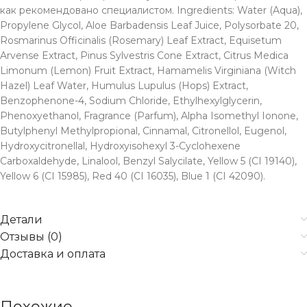
как рекомендовано специалистом. Ingredients: Water (Aqua),
Propylene Glycol, Aloe Barbadensis Leaf Juice, Polysorbate 20,
Rosmarinus Officinalis (Rosemary) Leaf Extract, Equisetum
Arvense Extract, Pinus Sylvestris Cone Extract, Citrus Medica
Limonum (Lemon) Fruit Extract, Hamamelis Virginiana (Witch
Hazel) Leaf Water, Humulus Lupulus (Hops) Extract,
Benzophenone-4, Sodium Chloride, Ethylhexylglycerin,
Phenoxyethanol, Fragrance (Parfum), Alpha Isomethyl Ionone,
Butylphenyl Methylpropional, Cinnamal, Citronellol, Eugenol,
Hydroxycitronellal, Hydroxyisohexyl 3-Cyclohexene
Carboxaldehyde, Linalool, Benzyl Salycilate, Yellow 5 (CI 19140),
Yellow 6 (CI 15985), Red 40 (CI 16035), Blue 1 (CI 42090).
Детали
Отзывы (0)
Доставка и оплата
Похожие