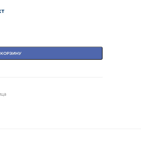
кт
 КОРЗИНУ
ица