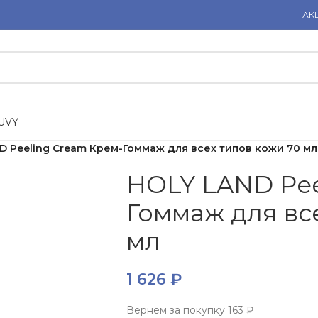
АК
U
V
Y
D Peeling Cream Крем-Гоммаж для всех типов кожи 70 мл
HOLY LAND Pee
Гоммаж для вс
мл
1 626
₽
Вернем за покупку
163 ₽