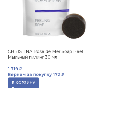
CHRISTINA Rose de Mer Soap Peel
ПРОДАНО
Мыльный пилинг 30 мл
JANSSEN Intens
Интенсивный ск
1 719
₽
Вернем за покупку
172 ₽
726
₽
Вернем за пок
В КОРЗИНУ
ЧИТАТЬ ДАЛЕЕ