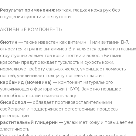
Результат применения:
мягкая, гладкая кожа рук без
ощущения сухости и стянутости
АКТИВНЫЕ КОМПОНЕНТЫ
биотин
— также известен как витамин Н или витамин B-7,
относится к группе витаминов В и является одним из главных
структурных элементов кожи, ногтей и волос. «Витамин
красоты» предупреждает тусклость и сухость кожи,
нормализует работу сальных желез, уменьшает ломкость
ногтей, увеличивает толщину ногтевых пластин
карбамид (мочевина)
— компонент натурального
увлажняющего фактора кожи (НУФ). Заметно повышает
способность кожи связывать влагу
бисаболол
— обладает противовоспалительными
свойствами и поддерживает естественные процессы
регенерации
растительный глицерин
— увлажняет кожу и повышает ее
эластичность
Состав: butylene glycol, cetearyl alcohol, glycerin, isostearyl