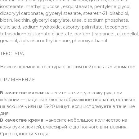
isostearate, methyl glucose , esquistearate, pentylene glycol,
dicaprylyl carbonate, glyceryl stearate, steareth-21, bisabolol,
biotin, lecithin, glyceryl caprylate, urea, disodium phosphate,
citric acid, sodium hydroxide, ascorbyl palmitate, tocopherol,
tetrasodium glutamate diacetate, parfum [fragrance], citronellol,
geraniol, alpha-isomethyl ionone, phenoxyethanol
ТЕКСТУРА
Нежная кремовая текстура с легким нейтральным ароматом
ПРИМЕНЕНИЕ
В качестве маски:
нанесите на чистую кожу рук, при
желании — наденьте хлопчатобумажные перчатки, оставьте
на всю ночь или на 15-20 минут, если используете в течение
дня.
В качестве крема:
нанесите небольшое количество на
кожу рук и локтей, вмассируйте до полного впитывания.
Срок годности 3 года