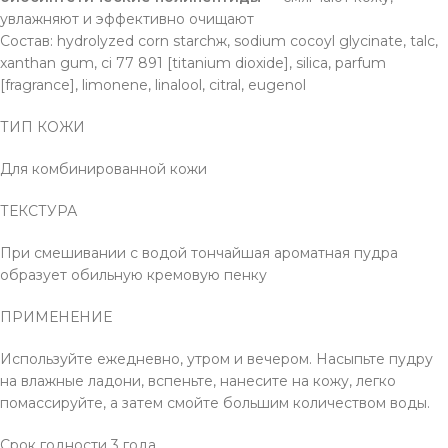
увлажняют и эффективно очищают
Состав: hydrolyzed corn starchж, sodium cocoyl glycinate, talc,
xanthan gum, ci 77 891 [titanium dioxide], silica, parfum
[fragrance], limonene, linalool, citral, eugenol
ТИП КОЖИ
Для комбинированной кожи
ТЕКСТУРА
При смешивании с водой тончайшая ароматная пудра
образует обильную кремовую пенку
ПРИМЕНЕНИЕ
Используйте ежедневно, утром и вечером. Насыпьте пудру
на влажные ладони, вспеньте, нанесите на кожу, легко
помассируйте, а затем смойте большим количеством воды.
Срок годности 3 года