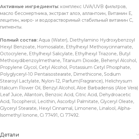
Активные ингредиенты:
комплекс UVA/UVB фильтров,
масло бессмертника, экстракт алоэ, аллантоин, Витамин Е,
лецитин, жиро- и водорастворимый стабильный витамин С,
пигменты.
Полный состав:
Aqua (Water), Diethylamino Hydroxybenzoyl
Hexyl Benzoate, Homosalate, Ethylhexyl Methoxycinnamate,
Octocrylene, Ethylhexyl Salicylate, Ethylhexyl Triazone, Butyl
Methoxydibenzoylmethane, Titanium Dioxide, Behenyl Alcohol,
Propylene Glycol, Cetyl Alcohol, Potassium Cetyl Phosphate,
Polyglyceryl-10 Pentaisostearate, Dimethicone, Sodium
Stearoyl Lactylate, Nylon-12, Parfum(Fragrance), Helichrysum
Italicum Flower Oil, Benzyl Alcohol, Aloe Barbadensis (Aloe Vera)
Leaf Juice, Allantoin, Benzoic Acid, Citric Acid, Dehydroacetic
Acid, Tocopherol, Lecithin, Ascorbyl Palmitate, Glyceryl Oleate,
Glyceryl Stearate, Hexyl Cinnamal, Limonene, Linalool, Alpha-
lsomethyl lonone, Ci 77491, Ci 77492.
Детали