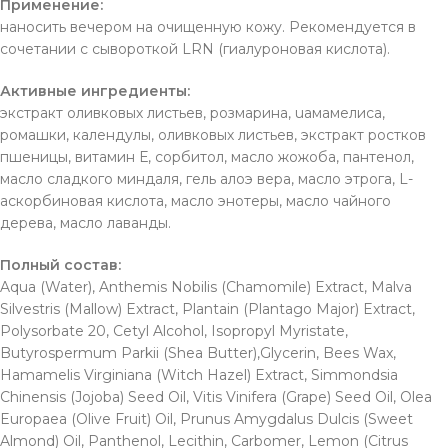
Применение:
наносить вечером на очищенную кожу. Рекомендуется в
сочетании с сывороткой LRN (гиалуроновая кислота).
Активные ингредиенты:
экстракт оливковых листьев, розмарина, uамамелиса,
ромашки, календулы, оливковых листьев, экстракт ростков
пшеницы, витамин Е, сорбитол, масло жожоба, пантенол,
масло сладкого миндаля, гель алоэ вера, масло этрога, L-
аскорбиновая кислота, масло энотеры, масло чайного
дерева, масло лаванды.
Полный состав:
Aqua (Water), Anthemis Nobilis (Chamomile) Extract, Malva
Silvestris (Mallow) Extract, Plantain (Plantago Major) Extract,
Polysorbate 20, Cetyl Alcohol, Isopropyl Myristate,
Butyrospermum Parkii (Shea Butter),Glycerin, Bees Wax,
Hamamelis Virginiana (Witch Hazel) Extract, Simmondsia
Chinensis (Jojoba) Seed Oil, Vitis Vinifera (Grape) Seed Oil, Olea
Europaea (Olive Fruit) Oil, Prunus Amygdalus Dulcis (Sweet
Almond) Oil, Panthenol, Lecithin, Carbomer, Lemon (Citrus