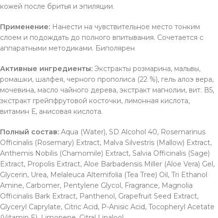
кожей после бритья и эпиляции.
Применение:
Нанести на чувствительное место тонким
слоем и подождать до полного впитывания. Сочетается с
аппаратными методиками. Биполярен
Активные ингредиенты:
Экстракты розмарина, мальвы,
ромашки, шалфея, черного прополиса (22 %), гель алоэ вера,
мочевина, масло чайного дерева, экстракт магнолии, вит. В5,
экстракт грейпфрутовой косточки, лимонная кислота,
витамин Е, анисовая кислота.
Полный состав:
Aqua (Water), SD Alcohol 40, Rosemarinus
Officinalis (Rosemary) Extract, Malva Silvestris (Mallow) Extract,
Anthemis Nobilis (Chamomile) Extract, Salvia Officinalis (Sage)
Extract, Propolis Extract, Aloe Barbadensis Miller (Aloe Vera) Gel,
Glycerin, Urea, Melaleuca Alternifolia (Tea Tree) Oil, Tri Ethanol
Amine, Carbomer, Pentylene Glycol, Fragrance, Magnolia
Officinalis Bark Extract, Panthenol, Grapefruit Seed Extract,
Glyceryl Caprylate, Citric Acid, P-Anisic Acid, Tocopheryl Acetate
(Vitamin E), Limonene, Citral Linalool.