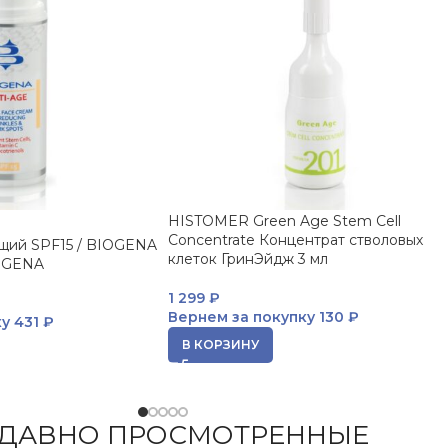
HISTOMER Green Age Stem Cell
Concentrate Концентрат стволовых
щий SPF15 / BIOGENA
клеток ГринЭйдж 3 мл
IOGENA
1 299
₽
Вернем за покупку
130 ₽
ку
431 ₽
В КОРЗИНУ
ДАВНО ПРОСМОТРЕННЫЕ