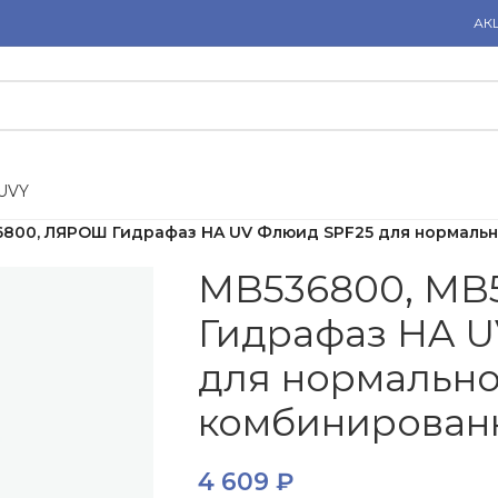
АК
U
V
Y
6800, ЛЯРОШ Гидрафаз HA UV Флюид SPF25 для нормальн
MB536800, MB
Гидрафаз HA 
для нормальн
комбинированн
4 609
₽