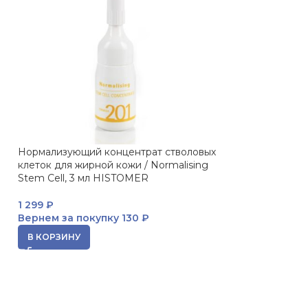
Нормализующий концентрат стволовых
Дневной крем д
клеток для жирной кожи / Normalising
Whitening Day 
Stem Cell, 3 мл HISTOMER
9 559
₽
1 299
₽
Вернем за пок
Вернем за покупку
130 ₽
В КОРЗИНУ
В КОРЗИНУ