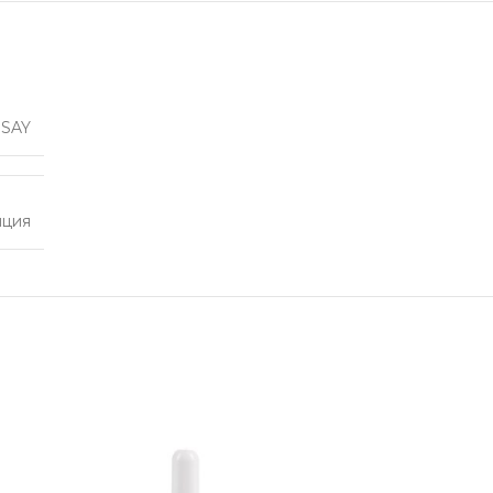
SAY
нция