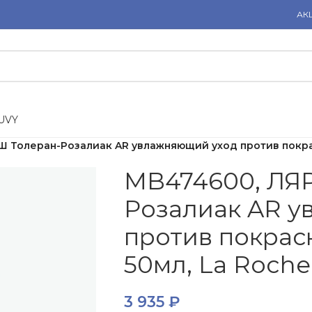
АК
U
V
Y
 Толеран-Розалиак AR увлажняющий уход против покра
MB474600, ЛЯ
Розалиак AR 
против покрас
50мл, La Roche
3 935
₽