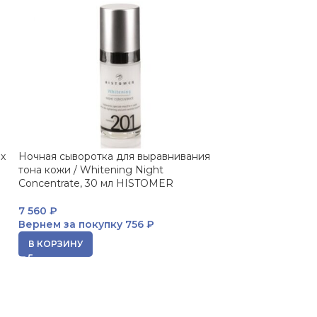
х
Ночная сыворотка для выравнивания
Гель алоэ для ч
тона кожи / Whitening Night
раздраженной к
Concentrate, 30 мл HISTOMER
100+, 150 мл. 
7 560
₽
3 829
₽
Вернем за покупку
756 ₽
Вернем за пок
В КОРЗИНУ
В КОРЗИНУ