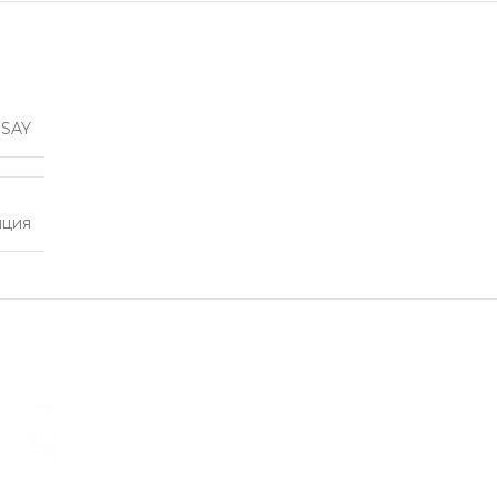
SAY
нция