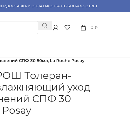
ЦИИ
ДОСТАВКА И ОПЛАТА
КОНТАКТЫ
ВОПРОС-ОТВЕТ
0
₽
снений СПФ 30 50мл, La Roche Posay
РОШ Толеран-
увлажняющий уход
нений СПФ 30
 Posay