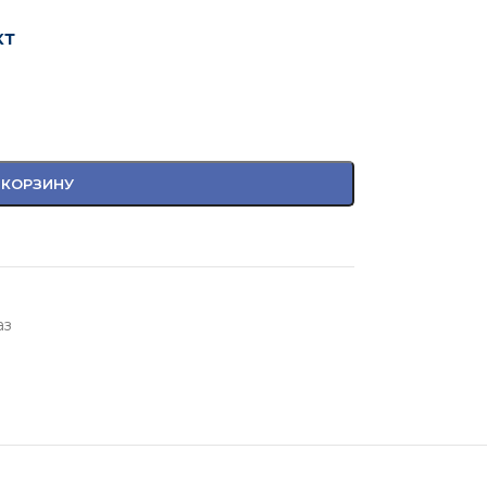
кт
 КОРЗИНУ
аз