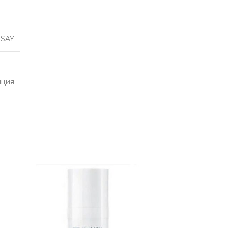
SAY
нция