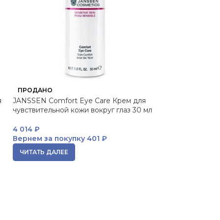
JANSSEN Irresist
ПРОДАНО
для глаз с роли
я
JANSSEN Comfort Eye Care Крем для
мл
чувствительной кожи вокруг глаз 30 мл
3 600
₽
4 014
₽
Вернем за пок
Вернем за покупку
401 ₽
В КОРЗИНУ
ЧИТАТЬ ДАЛЕЕ