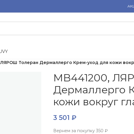
АК
U
V
Y
 ЛЯРОШ Толеран Дермаллерго Крем-уход для кожи вокруг
MB441200, ЛЯ
Дермаллерго К
кожи вокруг гл
3 501
₽
Вернем за покупку
350 ₽