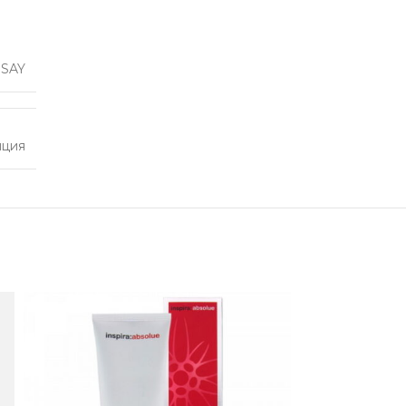
SAY
нция