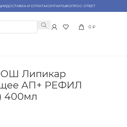
ЦИИ
ДОСТАВКА И ОПЛАТА
КОНТАКТЫ
ВОПРОС-ОТВЕТ
0
₽
РОШ Липикар
щее АП+ РЕФИЛ
) 400мл