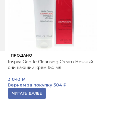
ПРОДАНО
ПРОДАНО
Inspira Gentle Cleansing Cream Нежный
Pleyana Интимн
очищающий крем 150 мл
3 907
₽
3 043
₽
Вернем за пок
Вернем за покупку
304 ₽
ЧИТАТЬ ДАЛЕЕ
ЧИТАТЬ ДАЛЕЕ