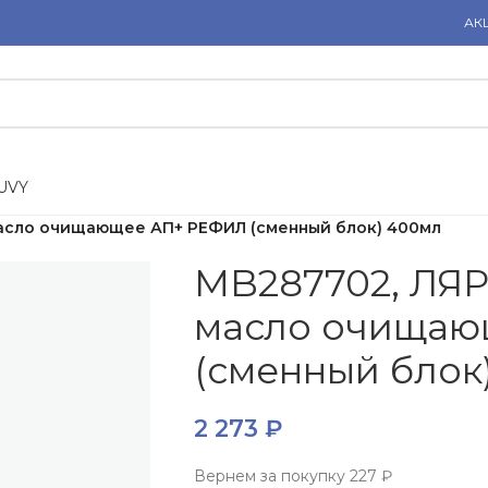
АК
U
V
Y
асло очищающее АП+ РЕФИЛ (сменный блок) 400мл
MB287702, ЛЯ
масло очищаю
(сменный блок
2 273
₽
Вернем за покупку
227 ₽