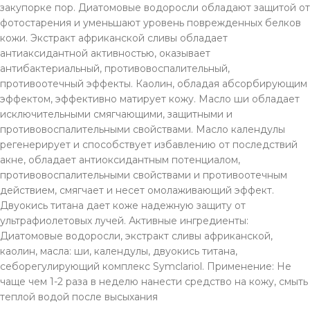
закупорке пор. Диатомовые водоросли обладают защитой от
фотостарения и уменьшают уровень поврежденных белков
кожи. Экстракт африканской сливы обладает
антиаксидантной активностью, оказывает
антибактериальный, противовоспалительный,
противоотечный эффекты. Каолин, обладая абсорбирующим
эффектом, эффективно матирует кожу. Масло ши обладает
исключительными смягчающими, защитными и
противовоспалительными свойствами. Масло календулы
регенерирует и способствует избавлению от последствий
акне, обладает антиоксидантным потенциалом,
противовоспалительными свойствами и противоотечным
действием, смягчает и несет омолаживающий эффект.
Двуокись титана дает коже надежную защиту от
ультрафиолетовых лучей. Активные ингредиенты:
Диатомовые водоросли, экстракт сливы африканской,
каолин, масла: ши, календулы, двуокись титана,
себорегулирующий комплекс Symclariol. Применение: Не
чаще чем 1-2 раза в неделю нанести средство на кожу, смыть
теплой водой после высыхания